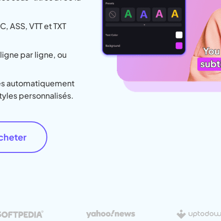
É
Chaîne YouT
resseur de
Effets Photo
grane
RC, ASS, VTT et TXT
ligne par ligne, ou
lés automatiquement
tyles personnalisés.
cheter