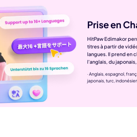
 3.0 sur Edimakor
Hot
Prise en C
z n'importe quelle photo en une
Vidéo de danse IA
avec du 
ent.
HitPaw Edimakor per
titres à partir de vid
Essayez Main
langues. Il prend en 
l'anglais, du japonais
· Anglais, espagnol, fran
japonais, turc, indonésien