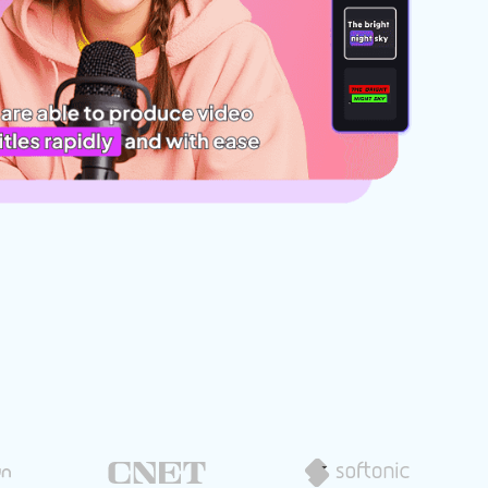
dition de texte IA
ube officielle
Détection du
silence