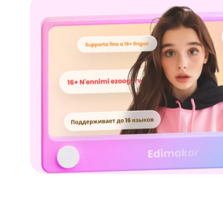
Kling
t IA
New
Transforme
du mouvem
mporte quel mouvement:suivez les personnes ou
mage clé nécessaire.
Essayez Maintenant