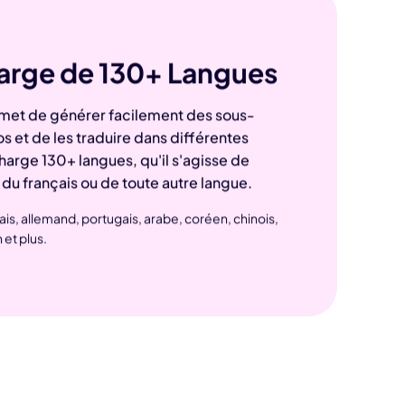
Seedance 2.0 est dispo
harge de 130+ Langues
rythme et
Transformez vos idées en vidéos IA de qualit
met de générer facilement des sous-
mouvements multi-plans fluides, des personna
éos et de les traduire dans différentes
tenant
charge 130+ langues, qu'il s'agisse de
, du français ou de toute autre langue.
çais, allemand, portugais, arabe, coréen, chinois,
 et plus.