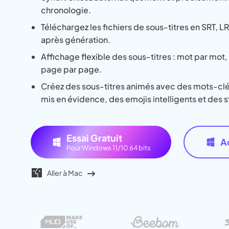
Jésus IA
chronologie.
Supp
Fili
Téléchargez les fichiers de sous-titres en SRT, L
après génération.
Affichage flexible des sous-titres : mot par mot, 
page par page.
Créez des sous-titres animés avec des mots-c
mis en évidence, des emojis intelligents et des s
Essai Gratuit
A
Pour Windows 11/10 64 bits
Aller à Mac