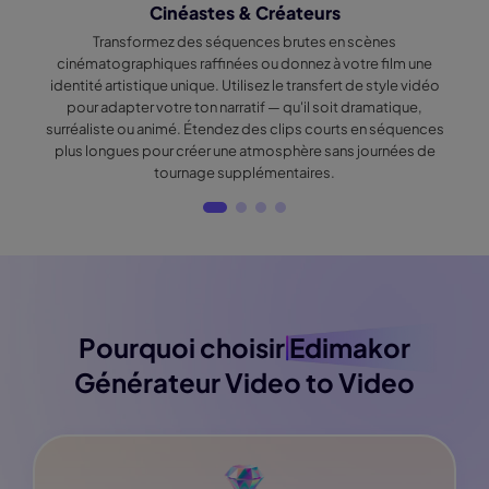
Cinéastes & Créateurs
Transformez des séquences brutes en scènes
cinématographiques raffinées ou donnez à votre film une
identité artistique unique. Utilisez le transfert de style vidéo
pour adapter votre ton narratif — qu'il soit dramatique,
e
surréaliste ou animé. Étendez des clips courts en séquences
plus longues pour créer une atmosphère sans journées de
tournage supplémentaires.
Pourquoi choisir
Edimakor
Générateur Video to Video