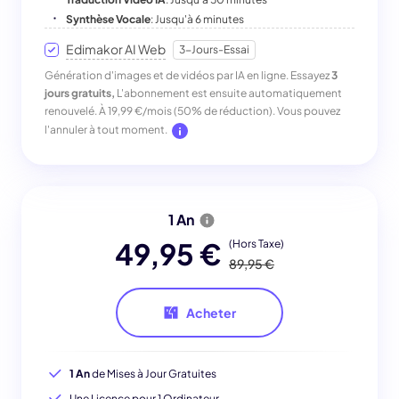
Synthèse Vocale
: Jusqu'à 6 minutes
Edimakor AI Web
3-Jours-Essai
Génération d'images et de vidéos par IA en ligne. Essayez
3
jours gratuits,
L'abonnement est ensuite automatiquement
renouvelé. À 19,99 €/mois (50% de réduction). Vous pouvez
l'annuler à tout moment.
1 An
49,95 €
(Hors Taxe)
89,95 €
Acheter
1 An
de Mises à Jour Gratuites
Une Licence pour 1 Ordinateur