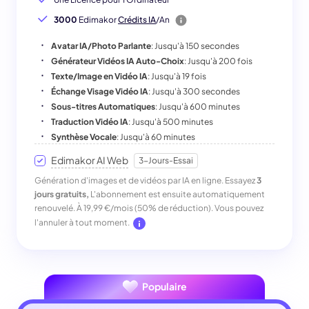
3000
Edimakor
Crédits IA
/An
Avatar IA/Photo Parlante
: Jusqu'à 150 secondes
Générateur Vidéos IA Auto-Choix
: Jusqu'à 200 fois
Texte/Image en Vidéo IA
: Jusqu'à 19 fois
Échange Visage Vidéo IA
: Jusqu'à 300 secondes
Sous-titres Automatiques
: Jusqu'à 600 minutes
Traduction Vidéo IA
: Jusqu'à 500 minutes
Synthèse Vocale
: Jusqu'à 60 minutes
Edimakor AI Web
3-Jours-Essai
Génération d'images et de vidéos par IA en ligne. Essayez
3
jours gratuits,
L'abonnement est ensuite automatiquement
renouvelé. À 19,99 €/mois (50% de réduction). Vous pouvez
l'annuler à tout moment.
Populaire