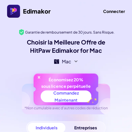
Edimakor
Connecter
Garantie de remboursement de 30 jours. Sans Risque.
Choisir la Meilleure Offre de
HitPaw Edimakor for Mac
Mac
Économisez 20%
sous licence perpétuelle
Commandez
Maintenant
*Non cumulable avec d'autres codes de réduction
Individuels
Entreprises