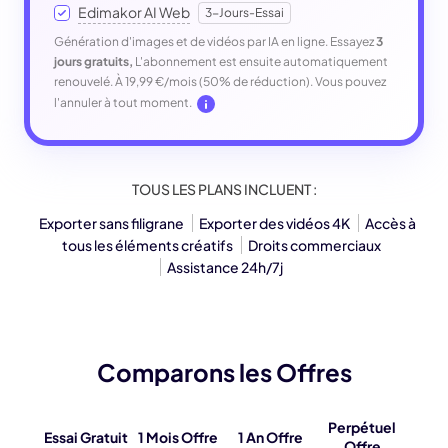
Edimakor AI Web
3-Jours-Essai
Génération d'images et de vidéos par IA en ligne. Essayez
3
jours gratuits,
L'abonnement est ensuite automatiquement
renouvelé. À 19,99 €/mois (50% de réduction). Vous pouvez
l'annuler à tout moment.
TOUS LES PLANS INCLUENT :
Exporter sans filigrane
Exporter des vidéos 4K
Accès à
tous les éléments créatifs
Droits commerciaux
Assistance 24h/7j
Comparons les Offres
Perpétuel
Essai Gratuit
1 Mois Offre
1 An Offre
Offre