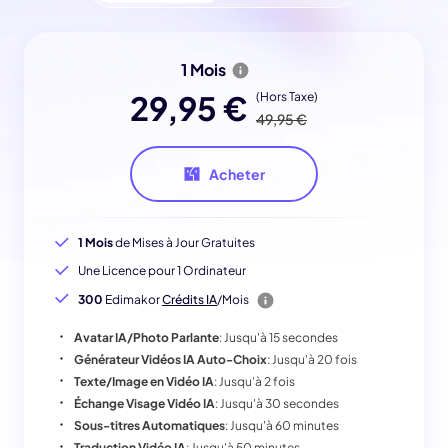
1 Mois
29,95 €
(Hors Taxe)
49,95 €
Acheter
1 Mois
de Mises à Jour Gratuites
Une Licence pour 1 Ordinateur
300
Edimakor
Crédits IA
/Mois
Avatar IA/Photo Parlante
: Jusqu'à 15 secondes
Générateur Vidéos IA Auto-Choix
: Jusqu'à 20 fois
Texte/Image en Vidéo IA
: Jusqu'à 2 fois
Échange Visage Vidéo IA
: Jusqu'à 30 secondes
Sous-titres Automatiques
: Jusqu'à 60 minutes
Traduction Vidéo IA
: Jusqu'à 50 minutes