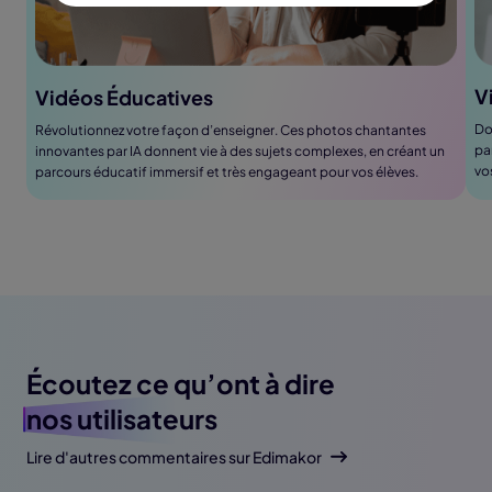
V
Vidéos Éducatives
Do
Révolutionnez votre façon d’enseigner. Ces photos chantantes
pa
innovantes par IA donnent vie à des sujets complexes, en créant un
vo
parcours éducatif immersif et très engageant pour vos élèves.
Écoutez ce qu’ont à dire
nos utilisateurs
Lire d'autres commentaires sur Edimakor