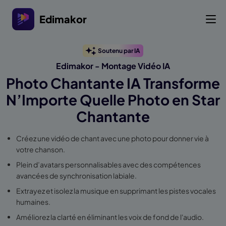
Edimakor
Soutenu par IA
Edimakor - Montage Vidéo IA
Photo Chantante IA Transforme
N’Importe Quelle Photo en Star
Chantante
Créez une vidéo de chant avec une photo pour donner vie à
votre chanson.
Plein d’avatars personnalisables avec des compétences
avancées de synchronisation labiale.
Extrayez et isolez la musique en supprimant les pistes vocales
humaines.
Améliorez la clarté en éliminant les voix de fond de l'audio.