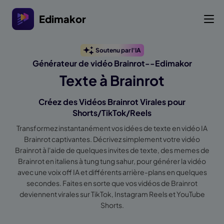
Edimakor
Soutenu par l'IA
Générateur de vidéo Brainrot--Edimakor
Texte à Brainrot
Créez des Vidéos Brainrot Virales pour
Shorts/TikTok/Reels
Transformez instantanément vos idées de texte en vidéo IA
Brainrot captivantes. Décrivez simplement votre vidéo
Brainrot à l'aide de quelques invites de texte, des memes de
Brainrot en italiens à tung tung sahur, pour générer la vidéo
avec une voix off IA et différents arrière-plans en quelques
secondes. Faites en sorte que vos vidéos de Brainrot
deviennent virales sur TikTok, Instagram Reels et YouTube
Shorts.