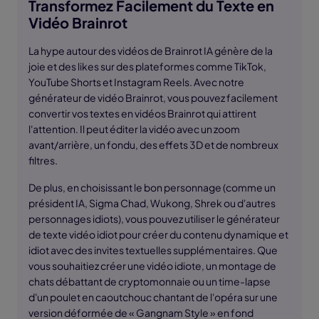
Transformez Facilement du Texte en
Vidéo Brainrot
La hype autour des vidéos de Brainrot IA génère de la
joie et des likes sur des plateformes comme TikTok,
YouTube Shorts et Instagram Reels. Avec notre
générateur de vidéo Brainrot, vous pouvez facilement
convertir vos textes en vidéos Brainrot qui attirent
l'attention. Il peut éditer la vidéo avec un zoom
avant/arrière, un fondu, des effets 3D et de nombreux
filtres.
De plus, en choisissant le bon personnage (comme un
président IA, Sigma Chad, Wukong, Shrek ou d'autres
personnages idiots), vous pouvez utiliser le générateur
de texte vidéo idiot pour créer du contenu dynamique et
idiot avec des invites textuelles supplémentaires. Que
vous souhaitiez créer une vidéo idiote, un montage de
chats débattant de cryptomonnaie ou un time-lapse
d'un poulet en caoutchouc chantant de l'opéra sur une
version déformée de « Gangnam Style » en fond