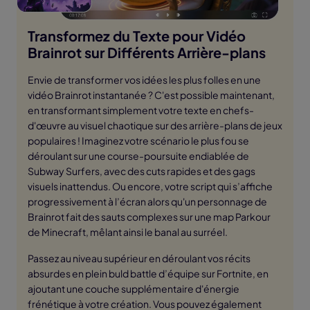
Transformez du Texte pour Vidéo
Brainrot sur Différents Arrière-plans
Envie de transformer vos idées les plus folles en une
vidéo Brainrot instantanée ? C'est possible maintenant,
en transformant simplement votre texte en chefs-
d'œuvre au visuel chaotique sur des arrière-plans de jeux
populaires ! Imaginez votre scénario le plus fou se
déroulant sur une course-poursuite endiablée de
Subway Surfers, avec des cuts rapides et des gags
visuels inattendus. Ou encore, votre script qui s’affiche
progressivement à l’écran alors qu'un personnage de
Brainrot fait des sauts complexes sur une map Parkour
de Minecraft, mêlant ainsi le banal au surréel.
Passez au niveau supérieur en déroulant vos récits
absurdes en plein buld battle d’équipe sur Fortnite, en
ajoutant une couche supplémentaire d'énergie
frénétique à votre création. Vous pouvez également