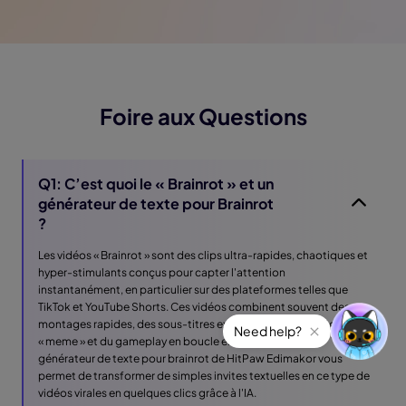
Foire aux Questions
Q1: C’est quoi le « Brainrot » et un
générateur de texte pour Brainrot
?
Les vidéos « Brainrot » sont des clips ultra-rapides, chaotiques et
hyper-stimulants conçus pour capter l'attention
instantanément, en particulier sur des plateformes telles que
TikTok et YouTube Shorts. Ces vidéos combinent souvent des
montages rapides, des sous-titres exagérés, des voix off de type
« meme » et du gameplay en boucle en arrière-plan. Le
générateur de texte pour brainrot de HitPaw Edimakor vous
permet de transformer de simples invites textuelles en ce type de
vidéos virales en quelques clics grâce à l'IA.