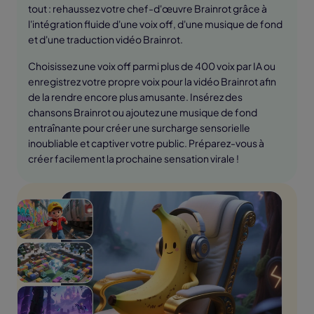
tout : rehaussez votre chef-d'œuvre Brainrot grâce à
l'intégration fluide d'une voix off, d'une musique de fond
et d'une traduction vidéo Brainrot.
Choisissez une voix off parmi plus de 400 voix par IA ou
enregistrez votre propre voix pour la vidéo Brainrot afin
de la rendre encore plus amusante. Insérez des
chansons Brainrot ou ajoutez une musique de fond
entraînante pour créer une surcharge sensorielle
inoubliable et captiver votre public. Préparez-vous à
créer facilement la prochaine sensation virale !