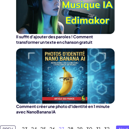
Il suffit d'ajouter des paroles ! Comment
transformer un texte en chanson gratuit
Comment créer une photo d'identité en 1 minute
avec NanoBanana IA
23
24
25
26
27
28
29
30
31
32
PREV
Next