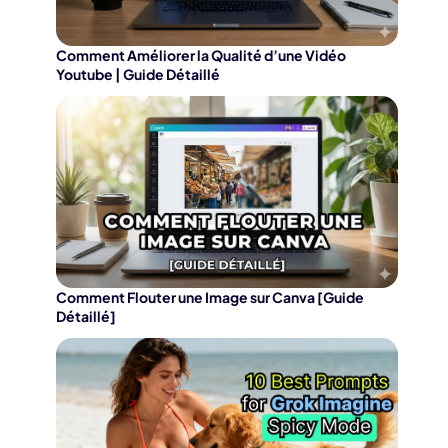
Comment Améliorer la Qualité d’une Vidéo
Youtube | Guide Détaillé
Comment Flouter une Image sur Canva [Guide
Détaillé]
Kling 3.0 sur Edimakor
Hot
Seeda
Transformez n'importe quelle photo en une
Vidéo
de danse IA
avec du rythme et du mouvement.
Transform
cinémato