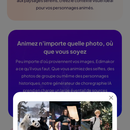
aux paysages sereins, créez le contexte visuel idéal
pour vos personnages animés.
Animez n'importe quelle photo, où
que vous soyez
Peu importe d'où proviennent vos images, Edimakor
a ce qu'il vous faut. Que vous animiez des selfies, des
photos de groupe ou même des personnages
historiques, notre générateur de choregraphie IA
prend en charge un large éventail de sources
photographiques, vous offrant ainsi des possibilités
créatives infinies.