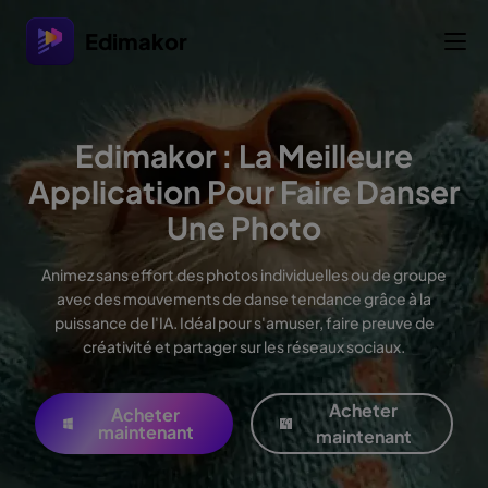
Edimakor
Edimakor : La Meilleure
Application Pour Faire Danser
Une Photo
Animez sans effort des photos individuelles ou de groupe
avec des mouvements de danse tendance grâce à la
puissance de l'IA. Idéal pour s'amuser, faire preuve de
créativité et partager sur les réseaux sociaux.
Acheter
Acheter
maintenant
maintenant