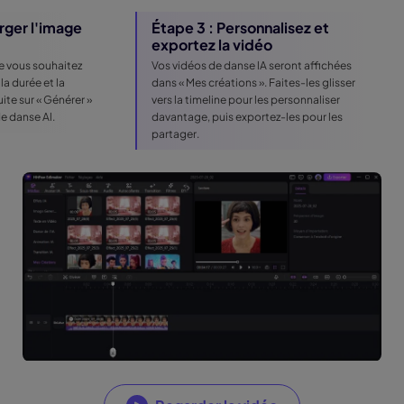
rger l'image
Étape 3 : Personnalisez et
exportez la vidéo
e vous souhaitez
Vos vidéos de danse lA seront affichées
la durée et la
dans « Mes créations ». Faites-les glisser
ite sur « Générer »
vers la timeline pour les personnaliser
e danse Al.
davantage, puis exportez-les pour les
partager.