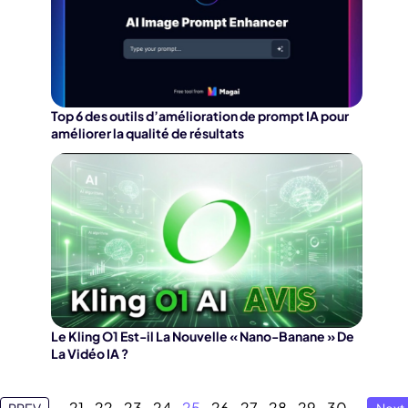
Top 6 des outils d’amélioration de prompt IA pour
améliorer la qualité de résultats
Le Kling O1 Est-il La Nouvelle « Nano-Banane » De
La Vidéo IA ?
21
22
23
24
25
26
27
28
29
30
PREV
Next