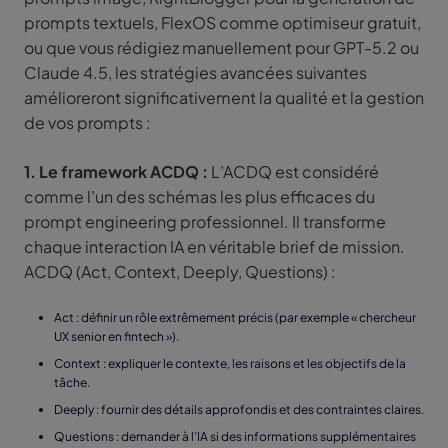
prompts textuels, FlexOS comme optimiseur gratuit,
ou que vous rédigiez manuellement pour GPT-5.2 ou
Claude 4.5, les stratégies avancées suivantes
amélioreront significativement la qualité et la gestion
de vos prompts :
1. Le framework ACDQ :
L’ACDQ est considéré
comme l’un des schémas les plus efficaces du
prompt engineering professionnel. Il transforme
chaque interaction IA en véritable brief de mission.
ACDQ (Act, Context, Deeply, Questions) :
Act : définir un rôle extrêmement précis (par exemple « chercheur
UX senior en fintech »).
Context : expliquer le contexte, les raisons et les objectifs de la
tâche.
Deeply : fournir des détails approfondis et des contraintes claires.
Questions : demander à l’IA si des informations supplémentaires