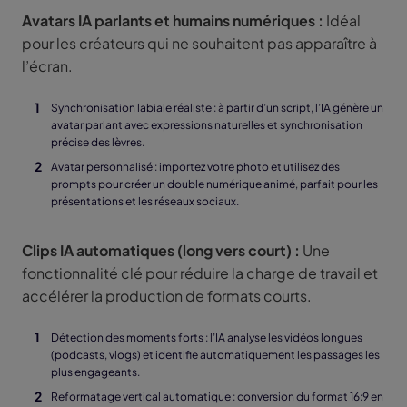
Avatars IA parlants et humains numériques :
Idéal
pour les créateurs qui ne souhaitent pas apparaître à
l’écran.
Synchronisation labiale réaliste : à partir d’un script, l’IA génère un
avatar parlant avec expressions naturelles et synchronisation
précise des lèvres.
Avatar personnalisé : importez votre photo et utilisez des
prompts pour créer un double numérique animé, parfait pour les
présentations et les réseaux sociaux.
Clips IA automatiques (long vers court) :
Une
fonctionnalité clé pour réduire la charge de travail et
accélérer la production de formats courts.
Détection des moments forts : l’IA analyse les vidéos longues
(podcasts, vlogs) et identifie automatiquement les passages les
plus engageants.
Reformatage vertical automatique : conversion du format 16:9 en