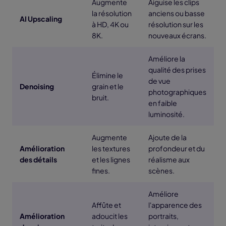
Augmente
Aiguise les clips
la résolution
anciens ou basse
AI Upscaling
à HD, 4K ou
résolution sur les
8K.
nouveaux écrans.
Améliore la
qualité des prises
Élimine le
de vue
Denoising
grain et le
photographiques
bruit.
en faible
luminosité.
Augmente
Ajoute de la
Amélioration
les textures
profondeur et du
des détails
et les lignes
réalisme aux
fines.
scènes.
Améliore
Affûte et
l'apparence des
Amélioration
adoucit les
portraits,