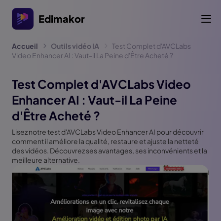
Edimakor
Accueil
Outils vidéo IA
Test Complet d'AVCLabs
Video Enhancer AI : Vaut-il La Peine d'Être Acheté ?
Test Complet d'AVCLabs Video
Enhancer AI : Vaut-il La Peine
d'Être Acheté ?
Lisez notre test d'AVCLabs Video Enhancer AI pour découvrir
comment il améliore la qualité, restaure et ajuste la netteté
des vidéos. Découvrez ses avantages, ses inconvénients et la
meilleure alternative.