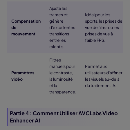
Ajuste les
trames et
Idéal pour les
Compensation
génère
sports, les prises de
de
d'excellentes
vue de films ou les
mouvement
transitions
prises de vue à
entre les
faible FPS.
ralentis.
Filtres
manuels pour
Permet aux
Paramètres
le contraste,
utilisateurs d'affiner
vidéo
la luminosité
les visuels au-delà
et la
du traitement IA.
transparence.
Partie 4 : Comment Utiliser AVCLabs Video
Enhancer AI