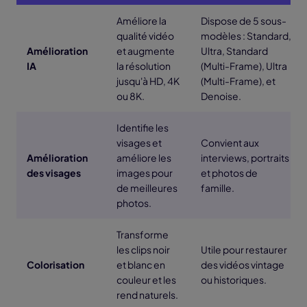
Améliore la
Dispose de 5 sous-
qualité vidéo
modèles : Standard,
Amélioration
et augmente
Ultra, Standard
IA
la résolution
(Multi-Frame), Ultra
jusqu'à HD, 4K
(Multi-Frame), et
ou 8K.
Denoise.
Identifie les
visages et
Convient aux
Amélioration
améliore les
interviews, portraits
des visages
images pour
et photos de
de meilleures
famille.
photos.
Transforme
les clips noir
Utile pour restaurer
Colorisation
et blanc en
des vidéos vintage
couleur et les
ou historiques.
rend naturels.