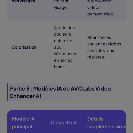
des visages
traits du
interviews et
visage.
vidéos
personnelles.
Ajoute des
couleurs
Réanime les
naturelles
anciennes vidéos
Colorisation
aux
avec des tons
séquences
réalistes.
en noir et
blanc.
Partie 3 : Modèles IA de AVCLabs Video
Enhancer AI
Modèle IA
Détails
Ce qu'il fait
principal
supplémentaires