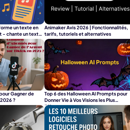
É
Chaîne YouT
resseur de
Effets Photo
grane
forme un texte en
Animaker Avis 2026 | Fonctionnalités,
 - chante un texte
tarifs, tutoriels et alternatives
pour Gagner de
Top 6 des Halloween AI Prompts pour
n 2026 ?
Donner Vie à Vos Visions les Plus
Effrayantes