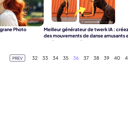
igrane Photo
Meilleur générateur de twerk IA : crée
des mouvements de danse amusants 
quelques secondes
32
33
34
35
36
37
38
39
40
4
PREV