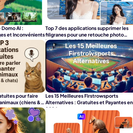
É
Chaîne YouT
resseur de
Effets Photo
grane
 Domo AI :
Top 7 des applications supprimer les
es et Inconvénients
filigranes pour une retouche photo
impeccable 2026
atuites pour faire
Les 15 Meilleures Firstrowsports
 animaux (chiens &
Alternatives : Gratuites et Payantes en
2026