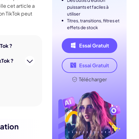
dition de texte IA
Des outils d'édition
ube officielle
le cet article a
Détection du
puissants et faciles à
silence
ion TikTok peut
utiliser
Titres, transitions, filtres et
effets de stock
Essai Gratuit
kTok ?
kTok ?
Essai Gratuit
Télécharger
cation