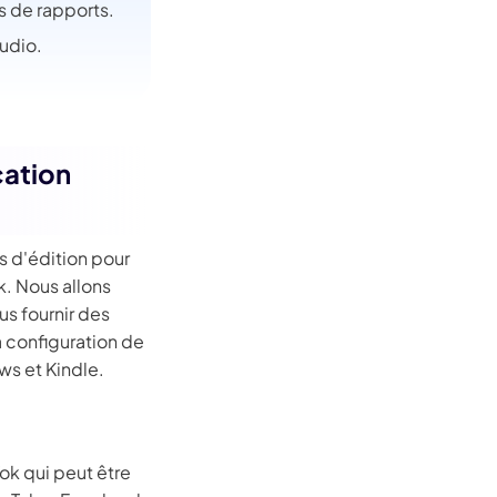
es de rapports.
audio.
cation
s d'édition pour
k. Nous allons
us fournir des
a configuration de
ws et Kindle.
ok qui peut être