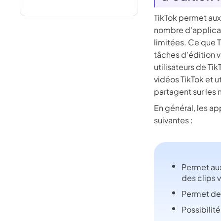
TikTok permet aux 
nombre d'applicati
limitées. Ce que T
tâches d'édition 
utilisateurs de Ti
vidéos TikTok et ut
partagent sur les
En général, les ap
suivantes :
Permet aux 
des clips 
Permet de d
Possibilité