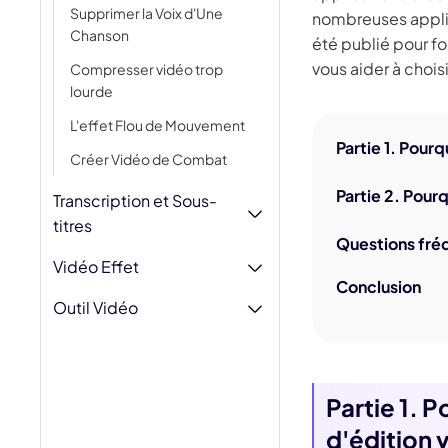
Jésus IA
Supprimer la Voix d'Une
nombreuses applica
Supp
Chanson
Fili
été publié pour fo
vous aider à chois
Compresser vidéo trop
lourde
L'effet Flou de Mouvement
Partie 1. Pour
Créer Vidéo de Combat
Partie 2. Pour
Transcription et Sous-
titres
Questions fréq
Vidéo Effet
Conclusion
Outil Vidéo
Partie 1. 
d'édition 