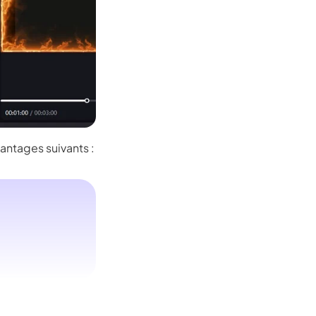
Seedance 2.0 est dispo
rythme et
Transformez vos idées en vidéos IA de qualit
mouvements multi-plans fluides, des personna
tenant
ntages suivants :