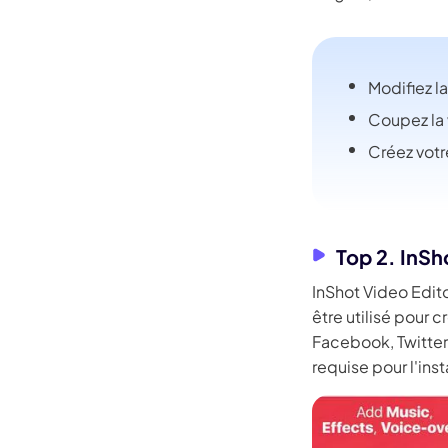
Modifiez la
Coupez la 
Créez vot
Top 2. InSh
InShot Video Edito
être utilisé pour 
Facebook, Twitter
requise pour l'inst