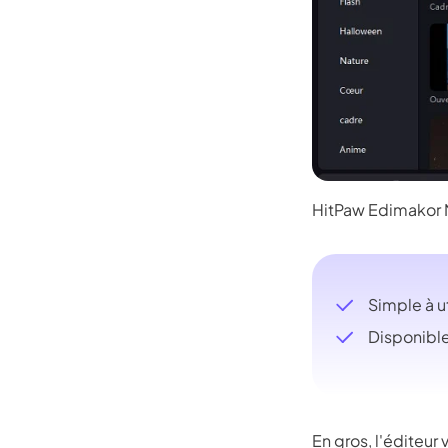
Kling
t IA
New
Transforme
du mouvem
mporte quel mouvement:suivez les personnes ou
mage clé nécessaire.
HitPaw Edimakor 
Essayez Maintenant
Simple à ut
Disponibl
En gros, l'éditeur 