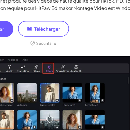
er et produire des vidéos de haute qualité pour TikTok, HD,
tion requise pour HitPaw Edimakor Montage Vidéo est Wind