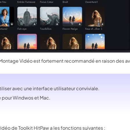
 3.0 sur Edimakor
Hot
z n'importe quelle photo en une
Vidéo de danse IA
avec du 
ent.
Essayez Main
Montage Vidéo est fortement recommandé en raison des ava
iliser avec une interface utilisateur conviviale.
e pour Windwos et Mac.
vidéo de Toolkit HitPaw a les fonctions suivantes :