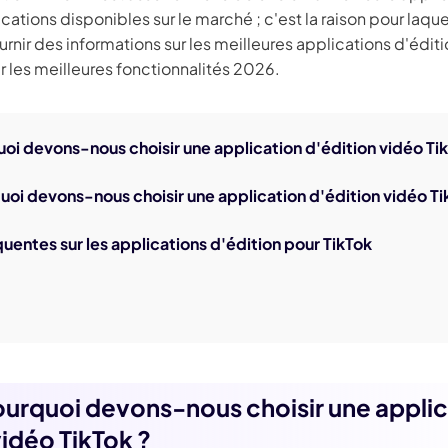
É
Chaîne YouT
tions disponibles sur le marché ; c'est la raison pour laquel
resseur de
Effets Photo
grane
urnir des informations sur les meilleures applications d'édit
ir les meilleures fonctionnalités 2026.
quoi devons-nous choisir une application d'édition vidéo Ti
quoi devons-nous choisir une application d'édition vidéo Ti
uentes sur les applications d'édition pour TikTok
Pourquoi devons-nous choisir une appli
vidéo TikTok ?