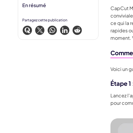
En résumé
CapCut Mob
convivial
Partagez cette publication
ce qui la 
rapides ou
moment. V
Comment
Voici un g
Étape 1
Lancez l'
pour comm