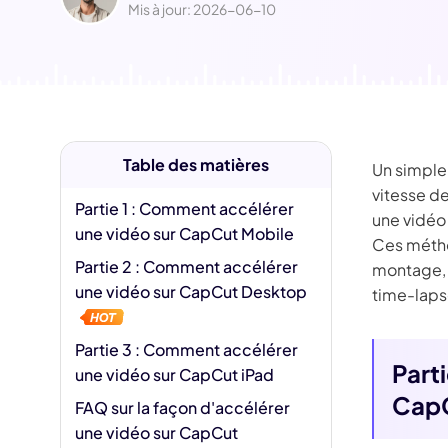
Jésus IA
Mis à jour: 2026-06-10
Supp
Fili
Table des matières
Un simple 
vitesse d
Partie 1 : Comment accélérer
une vidéo 
une vidéo sur CapCut Mobile
Ces métho
Partie 2 : Comment accélérer
montage, q
une vidéo sur CapCut Desktop
time-laps
Partie 3 : Comment accélérer
Part
une vidéo sur CapCut iPad
CapC
FAQ sur la façon d'accélérer
une vidéo sur CapCut