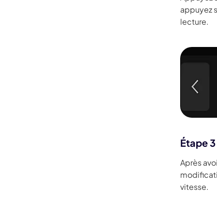
appuyez s
lecture.
Étape 3
Après avoi
modificat
vitesse.