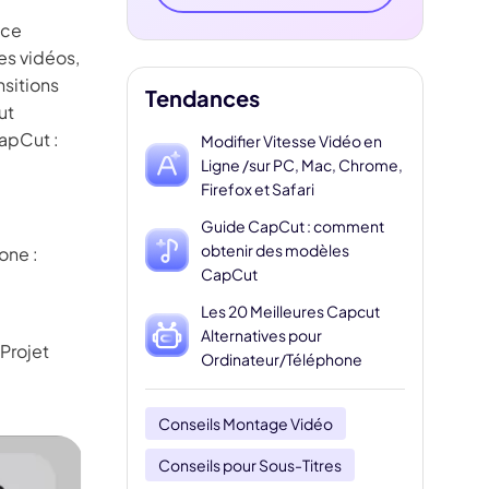
ace
es vidéos,
nsitions
Tendances
ut
CapCut :
Modifier Vitesse Vidéo en
Ligne /sur PC, Mac, Chrome,
Firefox et Safari
Guide CapCut : comment
obtenir des modèles
one :
CapCut
Les 20 Meilleures Capcut
Alternatives pour
Projet
Ordinateur/Téléphone
Conseils Montage Vidéo
Conseils pour Sous-Titres