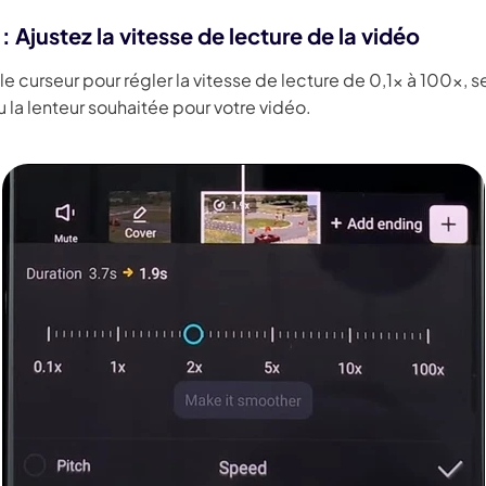
: Ajustez la vitesse de lecture de la vidéo
e curseur pour régler la vitesse de lecture de 0,1x à 100x, se
u la lenteur souhaitée pour votre vidéo.