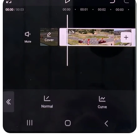
 3.0 sur Edimakor
Hot
z n'importe quelle photo en une
Vidéo de danse IA
avec du 
ent.
Essayez Main