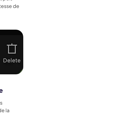
itesse de
e
es
de la