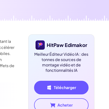
dition de texte IA
ube officielle
Détection du
silence
tant la
HitPaw Edimakor
ccélérer
biles.
Meilleur Éditeur Vidéo IA : des
n
tonnes de sources de
montage vidéo et de
ffets de
fonctionnalités IA
Télécharger
Acheter