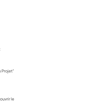
:
 Projet"
uvrir le