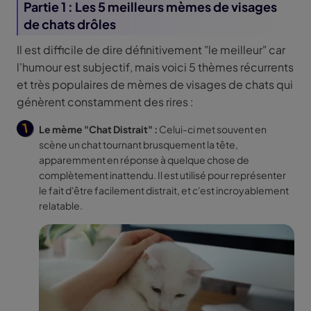
Partie 1 : Les 5 meilleurs mèmes de visages
de chats drôles
Il est difficile de dire définitivement "le meilleur" car
l'humour est subjectif, mais voici 5 thèmes récurrents
et très populaires de mèmes de visages de chats qui
génèrent constamment des rires :
Le mème "Chat Distrait" :
Celui-ci met souvent en
scène un chat tournant brusquement la tête,
apparemment en réponse à quelque chose de
complètement inattendu. Il est utilisé pour représenter
le fait d'être facilement distrait, et c'est incroyablement
relatable.