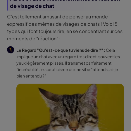
de visage de chat
C'est tellement amusant de penser au monde
expressif des mèmes de visages de chats ! Voici 5
types qui font toujours rire, en se concentrant sur ces
moments de "réaction" :
Le Regard "Qu'est-ce que tu viens de dire ?" :
Cela
implique un chat avec un regard très direct, souvent les
yeux légèrement plissés. Il transmet parfaitement
l'incrédulité, le scepticisme ou une vibe "attends, ai-je
bien entendu ?"