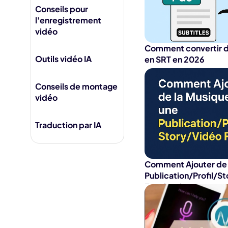
Jésus IA
Conseils pour
Supp
l'enregistrement
Fili
vidéo
Comment convertir d
Outils vidéo IA
en SRT en 2026
Conseils de montage
vidéo
Traduction par IA
Comment Ajouter de 
Publication/Profil/S
Facebook