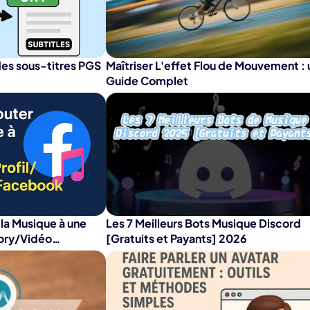
É
Chaîne YouT
resseur de
Effets Photo
grane
es sous-titres PGS
Maîtriser L'effet Flou de Mouvement : 
Guide Complet
la Musique à une
Les 7 Meilleurs Bots Musique Discord
tory/Vidéo
[Gratuits et Payants] 2026