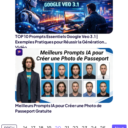
TOP 10 Prompts Essentiels Google Veo 3.1 |
Exemples Pratiques pour Réussir la Génération
Vidéo
Meilleurs Prompts IA pour Créer une Photo de
Passeport Gratuite
16
17
18
19
20
21
22
23
24
25
PREV
Next