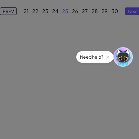
21
22
23
24
25
26
27
28
29
30
PREV
Next
Need help?