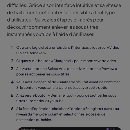
difficiles. Grâce à son interface intuitive et sa vitesse
de traitement, cet outil est accessible à tout type
d’utilisateur. Suivez les étapes ci-après pour
découvrir comment enlever les sous titres
instantanés youtube à l’aide d’AniEraser.
Ouvrez le logiciel et une fois dans l’interface, cliquez sur « Video
Object Remover ».
Cliquez sur le bouton « Charger ici » pour importer votre vidéo.
Allez vers l’option « Select Area » et activez l’option « Preview »
pour sélectionner les sous-titres.
Vous avez la capacité de visualiser le résultat avant de confirmer.
Si le contenu vous satisfait, alors désactivez cette option.
Allez vers le bouton « Démarrer tout » pour désactiver les sous
titres automatiques youtube.
A la fin de l’opération, choisissez l’option « Enregistrer dans » au
niveau du menu déroulant et sélectionnez le dossier de
destination du fichier.