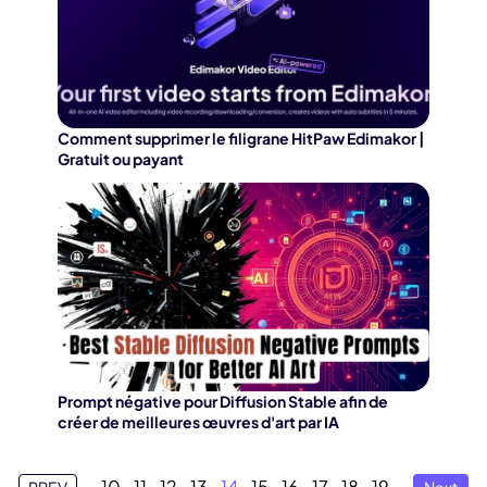
Comment supprimer le filigrane HitPaw Edimakor |
Gratuit ou payant
Prompt négative pour Diffusion Stable afin de
créer de meilleures œuvres d'art par IA
10
11
12
13
14
15
16
17
18
19
PREV
Next