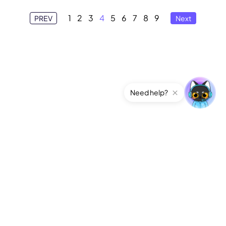
1
2
3
4
5
6
7
8
9
PREV
Next
Need help?