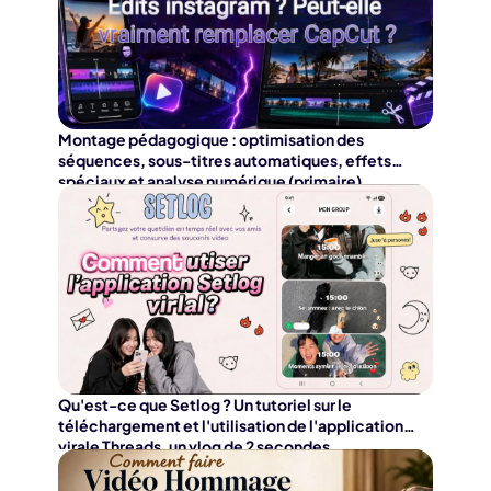
plans flu
Essayez Maintenant
son natif.
Montage pédagogique : optimisation des
séquences, sous-titres automatiques, effets
spéciaux et analyse numérique (primaire)
Qu'est-ce que Setlog ? Un tutoriel sur le
téléchargement et l'utilisation de l'application
virale Threads, un vlog de 2 secondes