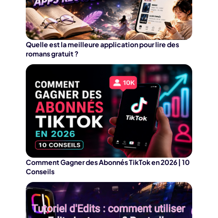
Quelle est la meilleure application pour lire des
romans gratuit ?
Comment Gagner des Abonnés TikTok en 2026 | 10
Conseils
Kling 3.0 sur Edimakor
Hot
Seeda
Transformez n'importe quelle photo en une
Vidéo
de danse IA
avec du rythme et du mouvement.
Transform
cinémato