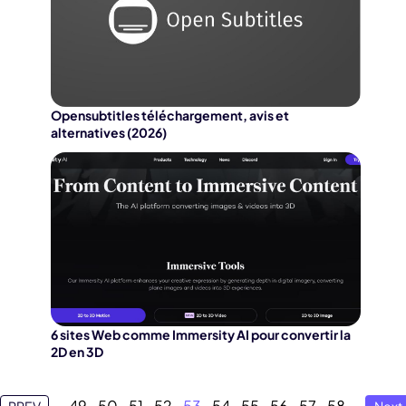
Opensubtitles téléchargement, avis et
alternatives (2026)
6 sites Web comme Immersity AI pour convertir la
2D en 3D
49
50
51
52
53
54
55
56
57
58
PREV
Next