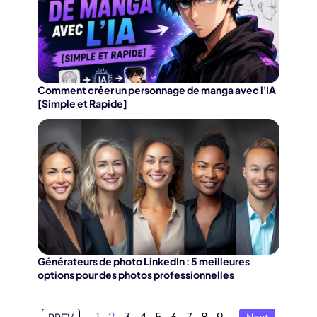
Comment créer un personnage de manga avec l'IA
[Simple et Rapide]
Générateurs de photo LinkedIn : 5 meilleures
options pour des photos professionnelles
1
2
3
4
5
6
7
8
9
PREV
Next