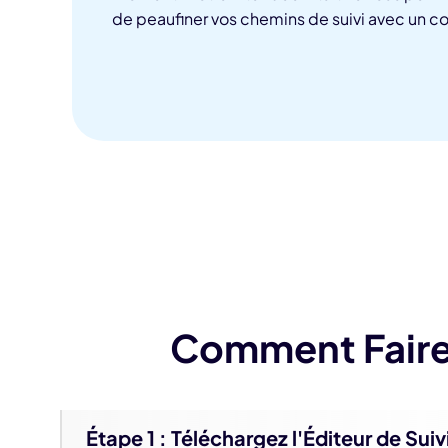
de peaufiner vos chemins de suivi avec un c
Kling
t IA
New
Transforme
du mouvem
mporte quel mouvement:suivez les personnes ou
mage clé nécessaire.
Essayez Maintenant
Comment Faire
Étape 1 : Téléchargez l'Éditeur de Suiv