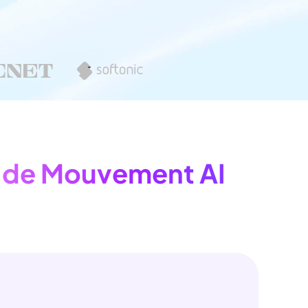
dition de texte IA
ube officielle
Détection du
silence
e de Mouvement AI