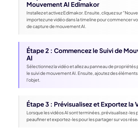
Mouvement AI Edimakor
Installez et activez Edimakor. Ensuite, cliquez sur "Nouve
importez une vidéo dans la timeline pour commencer 
de capture de mouvement AI.
Étape 2 : Commencez le Suivi de Mo
AI
Sélectionnez la vidéo et allez au panneau de propriétés
le suivi de mouvement AI. Ensuite, ajoutez des éléments
l'objet.
Étape 3 : Prévisualisez et Exportez la
Lorsque les vidéos AI sont terminées, prévisualisez-les 
peaufiner et exportez-les pour les partager sur vos rése