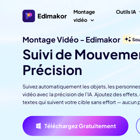
Montage
Outils IA
Edimakor
vidéo
Montage Vidéo - Edimakor
Sou
Plateforme
Vidéo/
Suivi de Mouvemen
Veo 3 Vi
Interaction Al
Avat
Montage vidéo Windows
Précision
Explorer toutes les fonctionnalités
Générat
IA
Montage vidéo IA tout-en-un sur Windows 11/10
Imag
avec de nombreux actifs multimédias.
Créateurs vidéo
Générate
Phot
Suivez automatiquement les objets, les personnes 
vidéo avec la précision de l'IA. Ajoutez des effet
Générat
Montage vidéo Mac
Phot
Localisation vidéo
textes qui suivent votre cible sans effort — aucun 
Monde
Montage vidéo facile pour Mac avec diverses
Gén
fonctionnalités IA.
Filtre de
d'Im
Téléchargez Gratuitement
Amél
Filtre Ghi
Vid