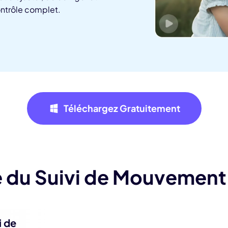
ontrôle complet.
 3.0 sur Edimakor
Hot
z n'importe quelle photo en une
Vidéo de danse IA
avec du 
ent.
Essayez Main
Téléchargez Gratuitement
 du Suivi de Mouvement
i de