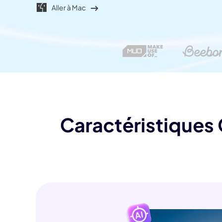
Jésus IA
Aller à Mac
Supp
Fili
Caractéristiques