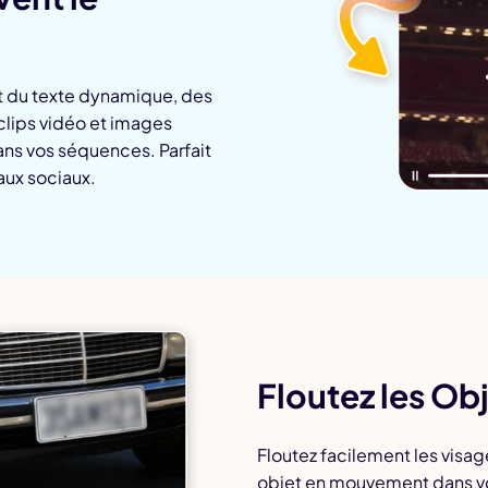
rt du texte dynamique, des
lips vidéo et images
s vos séquences. Parfait
eaux sociaux.
Floutez les O
Floutez facilement les visag
objet en mouvement dans vo