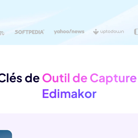
É
Chaîne YouT
resseur de
Effets Photo
grane
 Clés de
Outil de Captur
Edimakor