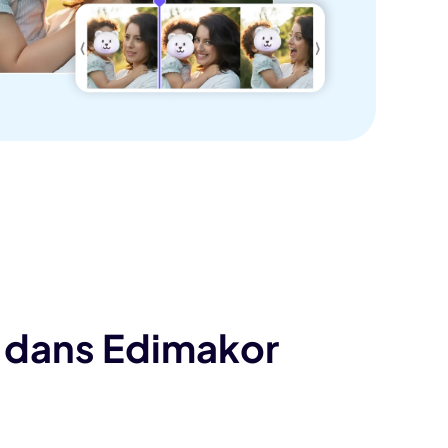
Seedance 2.0 est dispo
rythme et
Transformez vos idées en vidéos IA de qualit
mouvements multi-plans fluides, des personna
tenant
 dans Edimakor