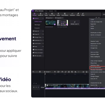
au Projet" et
vos montages
uvement
 pour appliquer
 pour suivre
 Vidéo
pour les
aux sociaux.