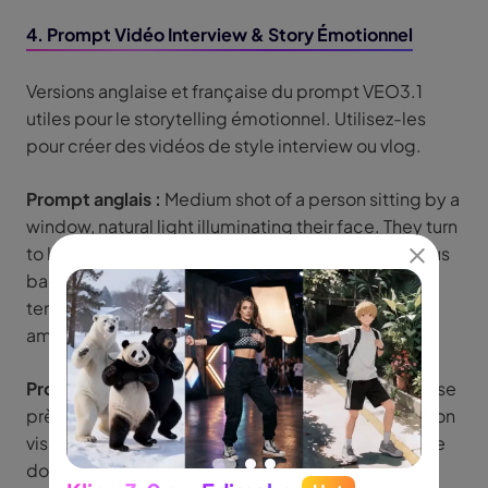
4. Prompt Vidéo Interview & Story Émotionnel
Versions anglaise et française du prompt VEO3.1
utiles pour le storytelling émotionnel. Utilisez-les
pour créer des vidéos de style interview ou vlog.
Prompt anglais :
Medium shot of a person sitting by a
window, natural light illuminating their face. They turn
to look at the camera with a gentle smile. Soft focus
background with bokeh effect. Warm color
temperature creating intimate atmosphere. Quiet
ambient sounds, perhaps distant traffic or birds.
Prompt français :
Plan moyen d'une personne assise
près d'une fenêtre, la lumière naturelle illuminant son
visage. Elle se tourne vers la caméra avec un sourire
doux. Arrière-plan en flou artistique avec effet