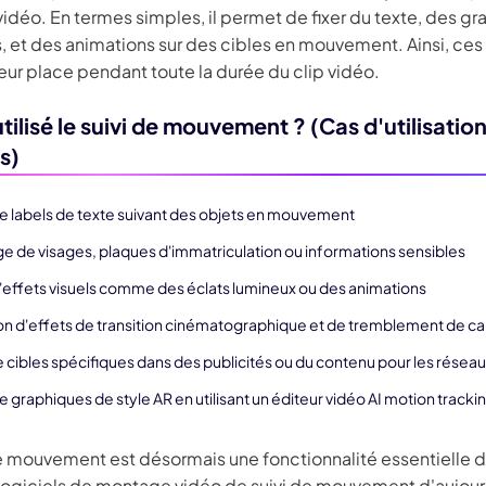
idéo. En termes simples, il permet de fixer du texte, des gr
s, et des animations sur des cibles en mouvement. Ainsi, ce
leur place pendant toute la durée du clip vidéo.
tilisé le suivi de mouvement ? (Cas d'utilisatio
s)
de labels de texte suivant des objets en mouvement
ge de visages, plaques d'immatriculation ou informations sensibles
d'effets visuels comme des éclats lumineux ou des animations
on d'effets de transition cinématographique et de tremblement de c
e cibles spécifiques dans des publicités ou du contenu pour les résea
e graphiques de style AR en utilisant un éditeur vidéo AI motion tracki
de mouvement est désormais une fonctionnalité essentielle 
 logiciels de montage vidéo de suivi de mouvement d'aujour