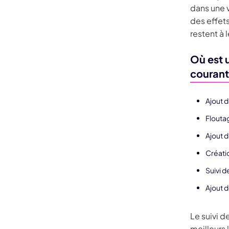
dans une v
des effet
restent à 
Où est u
courant
Ajout 
Flouta
Ajout 
Créati
Suivi d
Ajout d
Le suivi 
meilleurs