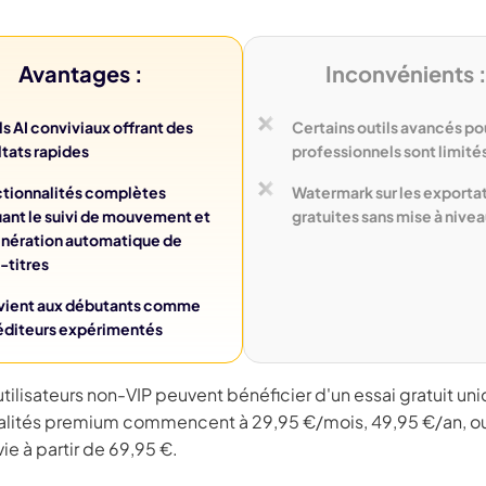
Avantages :
Inconvénients 
ls AI conviviaux offrant des
Certains outils avancés po
ltats rapides
professionnels sont limité
tionnalités complètes
Watermark sur les exporta
uant le suivi de mouvement et
gratuites sans mise à nive
énération automatique de
-titres
ient aux débutants comme
éditeurs expérimentés
utilisateurs non-VIP peuvent bénéficier d'un essai gratuit un
alités premium commencent à 29,95 €/mois, 49,95 €/an, o
vie à partir de 69,95 €.