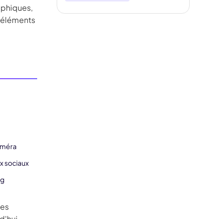
aphiques,
s éléments
n
améra
ux sociaux
ng
des
d'hui.