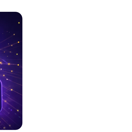
Seedance 2.0 est dispo
rythme et
Transformez vos idées en vidéos IA de qualit
mouvements multi-plans fluides, des personna
tenant