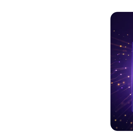
Kling
t IA
New
Transforme
du mouvem
mporte quel mouvement:suivez les personnes ou
mage clé nécessaire.
Essayez Maintenant