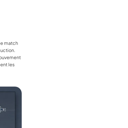
 de match
uction.
 mouvement
ent les