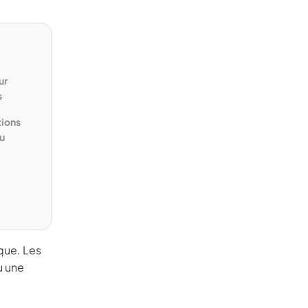
:
ur
s
tions
au
ique. Les
u une