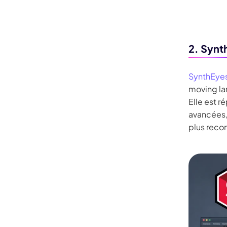
2. Synt
SynthEye
moving la
Elle est 
avancées,
plus reco