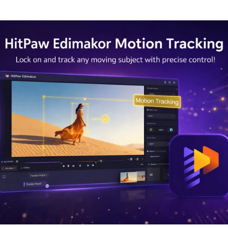
 3.0 sur Edimakor
Hot
z n'importe quelle photo en une
Vidéo de danse IA
avec du 
ent.
Essayez Main