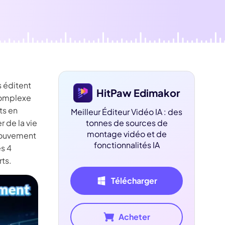
dition de texte IA
ube officielle
Détection du
silence
s éditent
HitPaw Edimakor
 complexe
ts en
Meilleur Éditeur Vidéo IA : des
r de la vie
tonnes de sources de
montage vidéo et de
 mouvement
fonctionnalités IA
es 4
rts.
Télécharger
Acheter