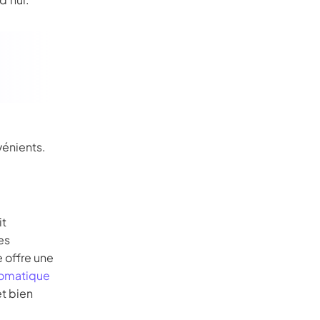
vénients.
it
es
e offre une
tomatique
et bien