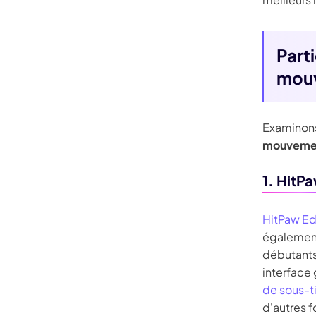
Parti
mouv
Examinons
mouveme
1. HitP
HitPaw E
également
débutants 
interface 
de sous-ti
d'autres f