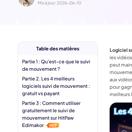
Jésus IA
Mis à jour: 2026-06-10
Supp
Fili
Table des matières
Logiciel 
les vidéos
Partie 1 : Qu'est-ce que le suivi
peut main
de mouvement ?
mouvement 
Partie 2. Les 4 meilleurs
aux vidéos
logiciels suivi de mouvement :
pour gagne
gratuit vs payant
meilleurs 
Partie 3 : Comment utiliser
gratuitement le suivi de
mouvement sur HitPaw
Edimakor