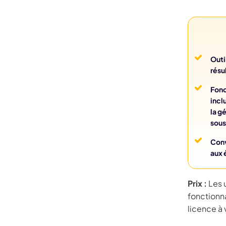
Outi
résu
Fonc
incl
la g
sous
Conv
aux 
Prix :
Les 
fonctionn
licence à 