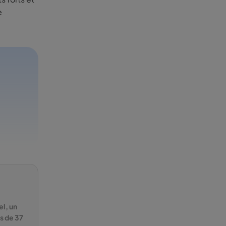
e
el, un
s de 37