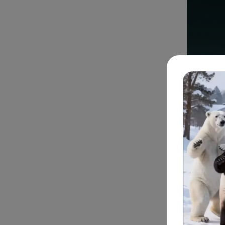
Kling
Long