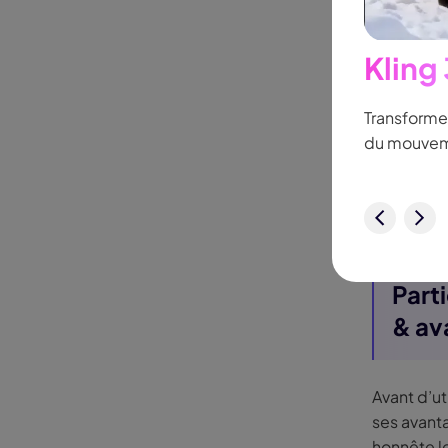
cour
Géné
t IA
Kling
New
Pris
mporte quel mouvement:suivez les personnes ou
Transforme
Main
mage clé nécessaire.
du mouvem
visu
Ajus
Essayez Maintenant
Parti
& av
Avant d’uti
ses avant
honnête le