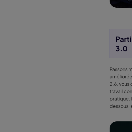
Parti
3.0
Passons ma
améliorées
2.6, vous 
travail c
pratique. 
dessous l