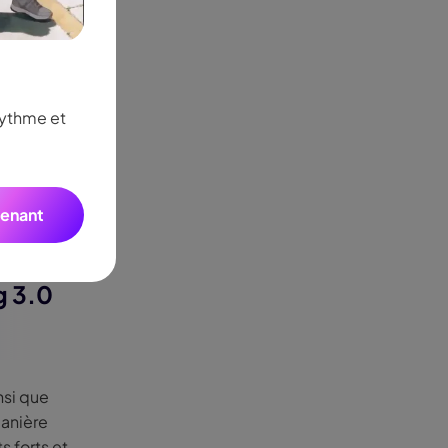
Seedance 2.0 est dispo
rythme et
stiques
Transformez vos idées en vidéos IA de qualit
mouvements multi-plans fluides, des personna
tenant
g 3.0
insi que
manière
s forts et