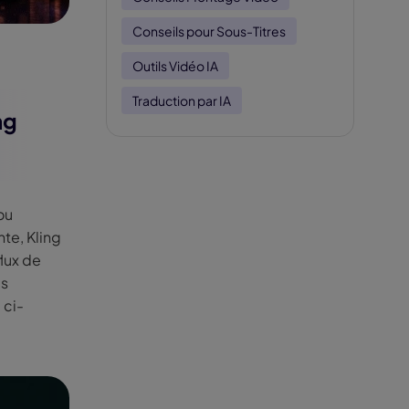
Conseils pour Sous-Titres
Outils Vidéo IA
Traduction par IA
ng
ou
nte, Kling
flux de
us
 ci-