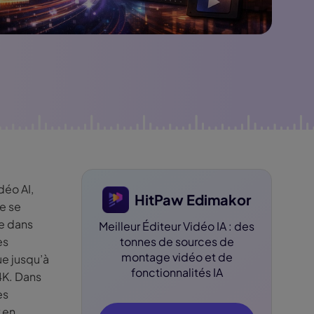
dition de texte IA
ube officielle
Détection du
silence
déo AI,
HitPaw Edimakor
ne se
ée dans
Meilleur Éditeur Vidéo IA : des
ès
tonnes de sources de
montage vidéo et de
ue jusqu’à
fonctionnalités IA
4K. Dans
es
r en