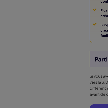
conf
Flux
créa
Supp
créa
faci
Part
Si vous av
vers la 3.
différence
avant de d