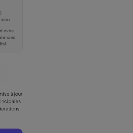
5
vidéo
 élevée
férences
lité
mise à jour
rincipales
iorations