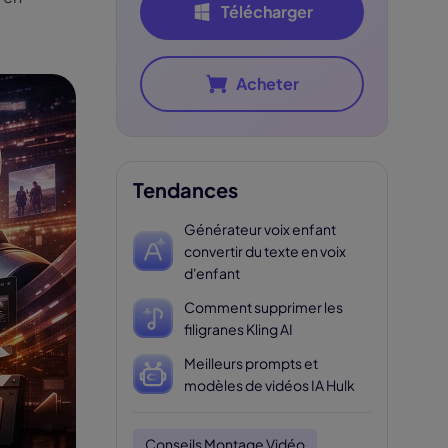
Télécharger
Acheter
Tendances
Générateur voix enfant
convertir du texte en voix
d'enfant
Comment supprimer les
filigranes Kling AI
Meilleurs prompts et
modèles de vidéos IA Hulk
Conseils Montage Vidéo