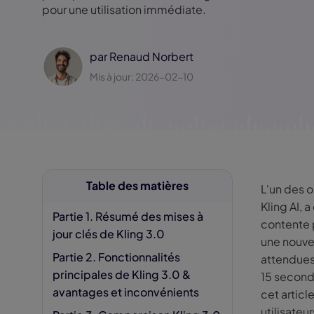
Jésus IA
pour une utilisation immédiate.
Supp
Fili
par
Renaud Norbert
Mis à jour: 2026-02-10
Table des matières
L'un des o
Kling AI, 
Partie 1. Résumé des mises à
contente 
jour clés de Kling 3.0
une nouvel
Partie 2. Fonctionnalités
attendues
principales de Kling 3.0 &
15 seconde
avantages et inconvénients
cet articl
utilisateu