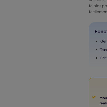
faibles p
facilemen
Fonct
Géné
Tran
Édit
Mouv
réal