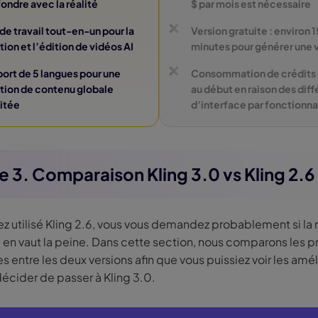
ondre avec la réalité
$ par mois est nécessaire
 de travail tout-en-un pour la
Version gratuite : environ 1
tion et l’édition de vidéos AI
minutes pour générer une 
ort de 5 langues pour une
Consommation de crédits
tion de contenu globale
au début en raison des dif
litée
d’interface par fonctionna
ie 3. Comparaison Kling 3.0 vs Kling 2.6
ez utilisé Kling 2.6, vous vous demandez probablement si la 
0 en vaut la peine. Dans cette section, nous comparons les p
s entre les deux versions afin que vous puissiez voir les amél
écider de passer à Kling 3.0.