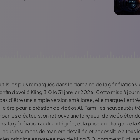
É
Chaîne YouT
resseur de
Effets Photo
grane
utils les plus remarqués dans le domaine de la génération vi
a enfin dévoilé Kling 3.0 le 31 janvier 2026. Cette mise à jour 
pas d’être une simple version améliorée, elle marque l’entr
le ère pour la création de vidéos AI. Parmi les nouveautés tr
 par les créateurs, on retrouve une longueur de vidéo étend
s, la génération audio intégrée, et la prise en charge de la 
e, nous résumons de manière détaillée et accessible à tous l
rs les principales nouveautés de Kling 3.0, comment l’utilise