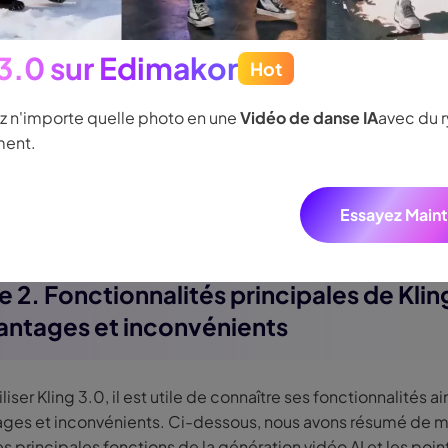
t
ration audio native avec support de 5 langues et divers accents
 3.0 sur Edimakor
Hot
e en charge de la résolution 2K & 4K Ultra HD
z n'importe quelle photo en une
Vidéo de danse IA
avec du 
tien de la cohérence des personnages et reproduction des caractéri
ent.
elles
tement précis de chaque plan grâce au storyboard multi-shots
Essayez Main
e 2. Fonctionnalités principales de Klin
antages et inconvénients
liser Kling 3.0, il est utile de connaître ses fonctionnalités a
ages et inconvénients. Ci-dessous, nous avons résumé de 
s principales fonctions de la génération vidéo AI et les point