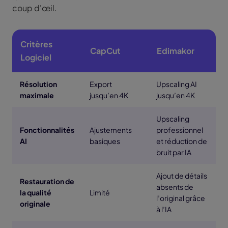
coup d'œil.
Critères
CapCut
Edimakor
Logiciel
Résolution
Export
Upscaling AI
maximale
jusqu’en 4K
jusqu’en 4K
Upscaling
Fonctionnalités
Ajustements
professionnel
AI
basiques
et réduction de
bruit par IA
Ajout de détails
Restauration de
absents de
la qualité
Limité
l’original grâce
originale
à l’IA