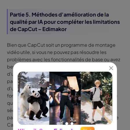
Partie 5. Méthodes d'amélioration de la
qualité par IA pour compléter les limitations
de CapCut – Edimakor
Bien que CapCut soit un programme de montage
vidéo utile, si vous ne pouvez pas résoudre les
problèmes avec les fonctionnalités de base ou avez
besoin d'un upscaling professionnel, envisagez
d'utiliser
HitPaw Edimakor
présenté dans cette
partie. Edimakor est un programme spécialisé
d'upscaling vidéo basé sur l'IA qui offre des
fonctionnalités pour convertir des vidéos de basse
qualité en haute qualité ou pour affiner des
séquences floues. Les problèmes qui ne peuvent
pas être résolus avec l'amélioration de la qualité de
CapCut peuvent être efficacement traités en