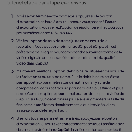
tutoriel étape par étape ci-dessous.
Après avoir terminé votre montage, appuyez sur le bouton
d'exportation en haut à droite. Lorsque vous passez à l'écran
d'exportation, vous verrez l'option de résolution en haut, où vous
pouvez sélectionner 1080p ou 4K.
Vérifiez l'option de taux de trame juste en dessous de la
résolution. Vous pouvez choisir entre 30fps et 60fps, et il est
préférable de le régler pour correspondre au taux de trame de la
vidéo originale pour une amélioration optimale de la qualité
vidéo dans CapCut.
Maintenant, vérifions l'option 'débit binaire' située en dessous de
la résolution et du taux de trame. Plus le débit binaire est élevé
par rapport aux paramètres par défaut, moins il y aura de
compression, ce qui se traduira par une qualité plus fluide et plus
nette. Comme expliqué pour l'amélioration de la qualité vidéo de
CapCut sur PC, un débit binaire plus élevé augmentera la taille du
fichier mais améliorera définitivement la qualité vidéo, alors
assurez-vous de le régler haut.
Une fois tous les paramètres terminés, appuyez sur le bouton
d'exportation. Si vous avez correctement appliqué l'amélioration
de la qualité vidéo dans CapCut, la vidéo sera lue comme décrit,