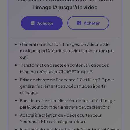
l'image IA jusqu'à la vidéo
Génération et édition d'images, de vidéos et de
musiques par IA réunies au sein d'un seul et unique
outil
Transformation directe en contenus vidéos des
images créées avec ChatGPT Image 2
Prise en charge de Seedance 2.0 et Kling 3.0 pour
générer facilement des vidéos fluides à partir
d'images
Fonctionnalité d'amélioration de la qualité d'image
par IA pour optimiser la netteté de vos créations
Adapté à la création de vidéos courtes pour
YouTube, TikTok et Instagram Reels
Interface disponible en français (et en japonais) avec