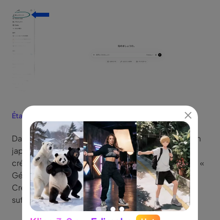
Étape 2 :
Saisir le prompt
Dans la barre de saisie de la discussion, décrivez en
japonais (ou en anglais) l'image que vous désirez
créer, puis validez. Des consignes simples comme «
Génère une illustration de style de tel type » ou «
Crée une image pour une miniature YouTube »
suffisent amplement.