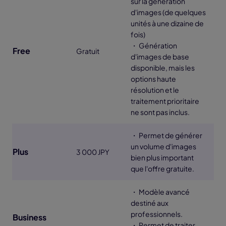
sur la génération
d'images (de quelques
unités à une dizaine de
fois)
・ Génération
Free
Gratuit
d'images de base
disponible, mais les
options haute
résolution et le
traitement prioritaire
ne sont pas inclus.
・ Permet de générer
un volume d'images
Plus
3 000 JPY
bien plus important
que l'offre gratuite.
・ Modèle avancé
destiné aux
professionnels.
Business
・ Permet de traiter