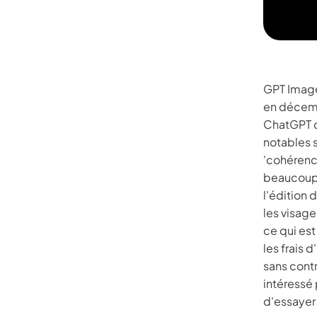
GPT Image
en décemb
ChatGPT d
notables se
'cohérence
beaucoup p
l'édition
les visage
ce qui es
les frais 
sans contr
intéressé 
d'essayer