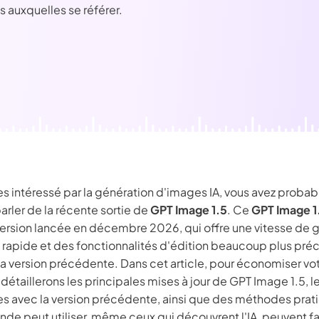
É
Chaîne YouT
 auxquelles se référer.
resseur de
Effets Photo
grane
es intéressé par la génération d'images IA, vous avez proba
rler de la récente sortie de
GPT Image 1.5
. Ce
GPT Image 1
version lancée en décembre 2026, qui offre une vitesse de 
s rapide et des fonctionnalités d'édition beaucoup plus préc
la version précédente. Dans cet article, pour économiser vo
détaillerons les principales mises à jour de GPT Image 1.5, l
es avec la version précédente, ainsi que des méthodes prat
onde peut utiliser, même ceux qui découvrent l'IA, peuvent 