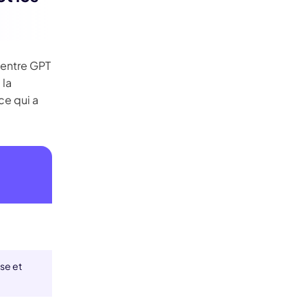
 entre GPT
 la
e qui a
se et