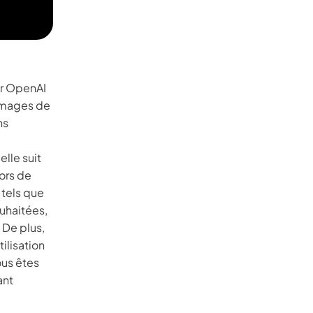
ar OpenAI
'images de
ns
elle suit
ors de
 tels que
ouhaitées,
 De plus,
tilisation
ous êtes
ant