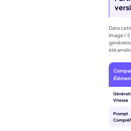
vers
Dans cett
Image 1.5 
génératio
été amélio
Compar
Élémen
Générat
Vitesse
Prompt
Compréh