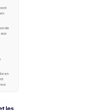
vent
 en
ion de
 aux
s
tée en
nt
veur
t les