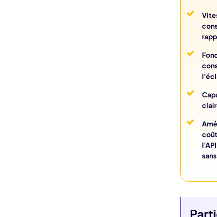
Vite
cons
rapp
Fonc
cons
l'éc
Capa
clai
Amél
coût
l'AP
sans
Part