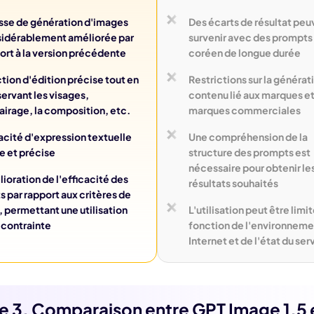
sse de génération d'images
Des écarts de résultat peu
idérablement améliorée par
survenir avec des prompts
ort à la version précédente
coréen de longue durée
tion d'édition précise tout en
Restrictions sur la générat
ervant les visages,
contenu lié aux marques et
lairage, la composition, etc.
marques commerciales
cité d'expression textuelle
Une compréhension de la
re et précise
structure des prompts est
nécessaire pour obtenir le
ioration de l'efficacité des
résultats souhaités
s par rapport aux critères de
I, permettant une utilisation
L'utilisation peut être limi
 contrainte
fonction de l'environneme
Internet et de l'état du ser
ie 3. Comparaison entre GPT Image 1.5 e