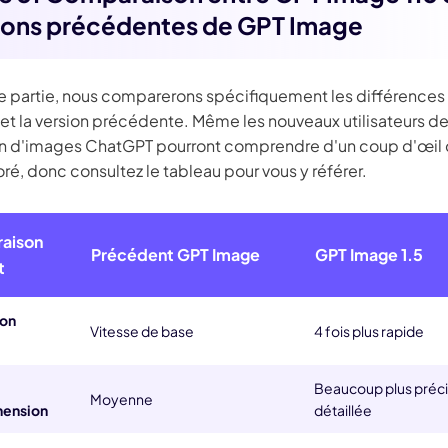
ions précédentes de GPT Image
e partie, nous comparerons spécifiquement les différences
et la version précédente. Même les nouveaux utilisateurs de
n d'images ChatGPT pourront comprendre d'un coup d'œil c
ré, donc consultez le tableau pour vous y référer.
aison
Précédent
GPT Image
GPT Image 1.5
t
ion
Vitesse de base
4 fois plus rapide
Beaucoup plus préci
Moyenne
ension
détaillée