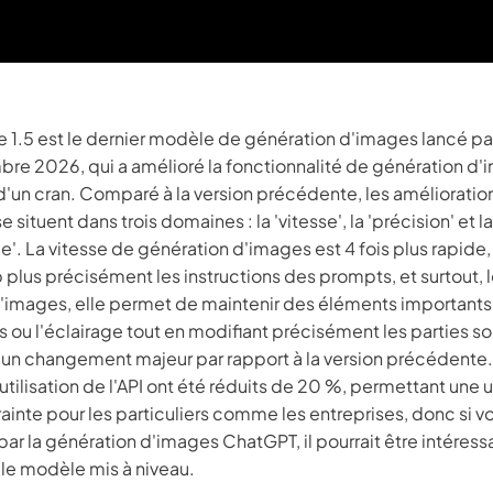
 1.5 est le dernier modèle de génération d'images lancé p
re 2026, qui a amélioré la fonctionnalité de génération d
'un cran. Comparé à la version précédente, les amélioratio
 situent dans trois domaines : la 'vitesse', la 'précision' et la
'. La vitesse de génération d'images est 4 fois plus rapide, 
lus précisément les instructions des prompts, et surtout, l
 d'images, elle permet de maintenir des éléments importants
s ou l'éclairage tout en modifiant précisément les parties s
t un changement majeur par rapport à la version précédente.
d'utilisation de l'API ont été réduits de 20 %, permettant une u
ainte pour les particuliers comme les entreprises, donc si v
par la génération d'images ChatGPT, il pourrait être intéress
 le modèle mis à niveau.