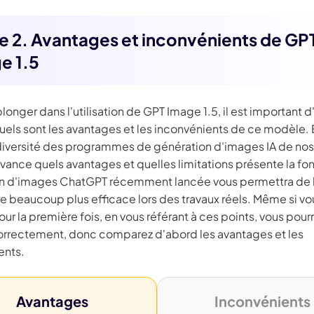
 3.0 sur Edimakor
Hot
ie 2. Avantages et inconvénients de GP
z n'importe quelle photo en une
Vidéo de danse IA
avec du 
e 1.5
ent.
longer dans l'utilisation de GPT Image 1.5, il est important 
Essayez Main
uels sont les avantages et les inconvénients de ce modèle. 
diversité des programmes de génération d'images IA de nos 
'avance quels avantages et quelles limitations présente la fo
n d'images ChatGPT récemment lancée vous permettra de l'
e beaucoup plus efficace lors des travaux réels. Même si vo
 pour la première fois, en vous référant à ces points, vous pour
 correctement, donc comparez d'abord les avantages et les
ents.
Avantages
Inconvénients