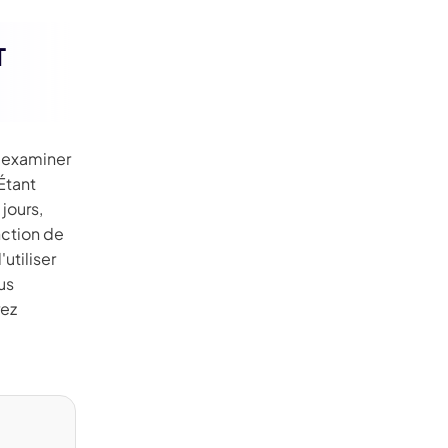
T
Seedance 2.0 est dispo
rythme et
Transformez vos idées en vidéos IA de qualit
mouvements multi-plans fluides, des personna
d'examiner
tenant
Étant
jours,
nction de
utiliser
us
rez