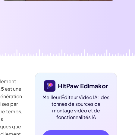
dition de texte IA
ube officielle
Détection du
silence
blement
HitPaw Edimakor
.5
est une
génération
Meilleur Éditeur Vidéo IA : des
ises par
tonnes de sources de
montage vidéo et de
tre temps,
fonctionnalités IA
es
iques que
facilement