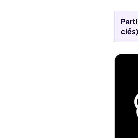
Part
clés