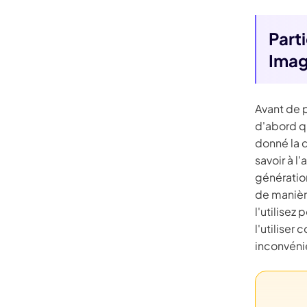
Kling
Part
t IA
New
Transforme
Imag
du mouvem
mporte quel mouvement:suivez les personnes ou
mage clé nécessaire.
Avant de p
d'abord q
donné la 
Essayez Maintenant
savoir à l
génératio
de manièr
l'utilisez
l'utiliser
inconvéni