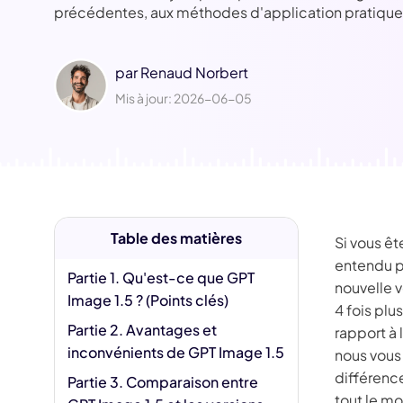
Jésus IA
précédentes, aux méthodes d'application pratiques
Supp
Fili
par
Renaud Norbert
Mis à jour: 2026-06-05
Table des matières
Si vous êt
entendu pa
Partie 1. Qu'est-ce que GPT
nouvelle 
Image 1.5 ? (Points clés)
4 fois plu
Partie 2. Avantages et
rapport à 
inconvénients de GPT Image 1.5
nous vous 
différenc
Partie 3. Comparaison entre
tout le m