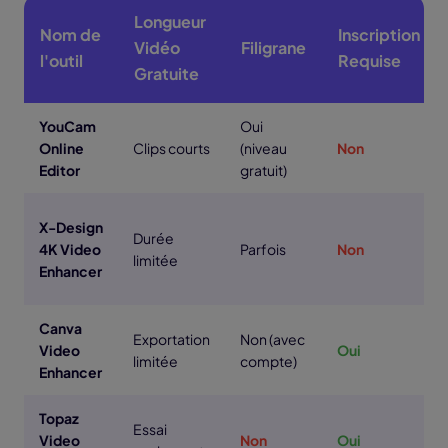
Longueur
Nom de
Inscription
Vidéo
Filigrane
l'outil
Requise
Gratuite
YouCam
Oui
Online
Clips courts
(niveau
Non
Editor
gratuit)
X-Design
Durée
4K Video
Parfois
Non
limitée
Enhancer
Canva
Exportation
Non (avec
Video
Oui
limitée
compte)
Enhancer
Topaz
Essai
Video
Non
Oui