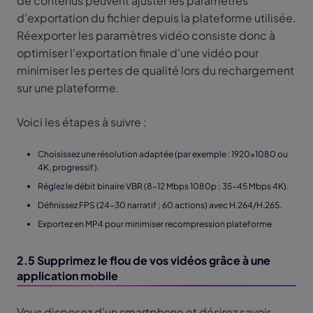
de contenus peuvent ajuster les paramètres
d'exportation du fichier depuis la plateforme utilisée.
Réexporter les paramètres vidéo consiste donc à
optimiser l'exportation finale d'une vidéo pour
minimiser les pertes de qualité lors du rechargement
sur une plateforme.
Voici les étapes à suivre :
Choisissez une résolution adaptée (par exemple : 1920x1080 ou
4K, progressif).
Réglez le débit binaire VBR (8-12 Mbps 1080p ; 35-45 Mbps 4K).
Définissez FPS (24-30 narratif ; 60 actions) avec H.264/H.265.
Exportez en MP4 pour minimiser recompression plateforme
2.5 Supprimez le flou de vos vidéos grâce à une
application mobile
Vous disposez d’un smartphone et désirez savoir