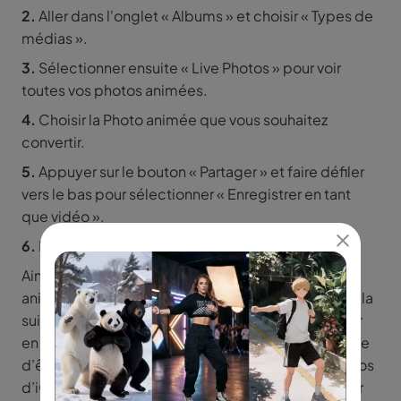
2.
Aller dans l'onglet « Albums » et choisir « Types de
médias ».
3.
Sélectionner ensuite « Live Photos » pour voir
toutes vos photos animées.
4.
Choisir la Photo animée que vous souhaitez
convertir.
5.
Appuyer sur le bouton « Partager » et faire défiler
vers le bas pour sélectionner « Enregistrer en tant
que vidéo ».
6.
Retrouver votre vidéo dans l'album « Récents ».
Ainsi, pour avoir une vidéo avec plusieurs photos
animées, vous devez suivre les mêmes étapes. Par la
suite, vous appuyez sur « Partager » et « Enregistrer
en tant que vidéo ». Aplple Live présente l'avantage
d’être directement intégré à l’application de photos
d’iOS. Vous n’avez donc pas besoin de télécharger