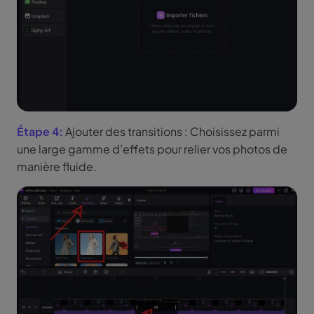
Étape 4:
Ajouter des transitions : Choisissez parmi
une large gamme d’effets pour relier vos photos de
manière fluide.