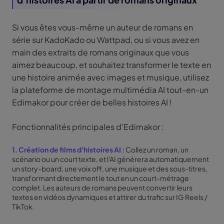
Si vous êtes vous-même un auteur de romans en
série sur KadoKado ou Wattpad, ou si vous avez en
main des extraits de romans originaux que vous
aimez beaucoup, et souhaitez transformer le texte en
une histoire animée avec images et musique, utilisez
la plateforme de montage multimédia AI tout-en-un
Edimakor pour créer de belles histoires AI !
Fonctionnalités principales d'Edimakor :
1. Création de films d'histoires AI :
Collez un roman, un
scénario ou un court texte, et l'AI générera automatiquement
un story-board, une voix off, une musique et des sous-titres,
transformant directement le tout en un court-métrage
complet. Les auteurs de romans peuvent convertir leurs
textes en vidéos dynamiques et attirer du trafic sur IG Reels /
TikTok.