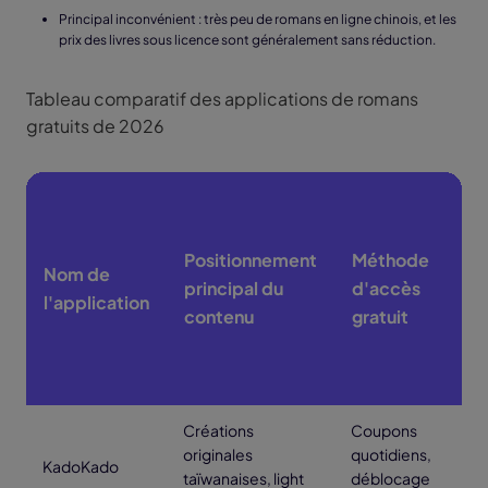
Principal inconvénient : très peu de romans en ligne chinois, et les
prix des livres sous licence sont généralement sans réduction.
Tableau comparatif des applications de romans
gratuits de 2026
Positionnement
Méthode
N
Nom de
principal du
d'accès
p
l'application
contenu
gratuit
p
Créations
Coupons
originales
quotidiens,
Fa
KadoKado
taïwanaises, light
déblocage
p