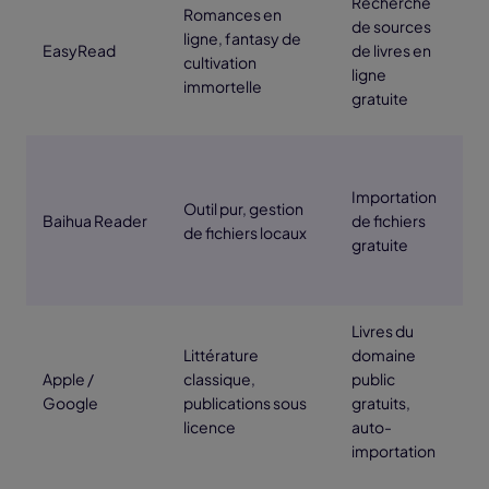
Recherche
Romances en
de sources
É
ligne, fantasy de
EasyRead
de livres en
p
cultivation
ligne
é
immortelle
gratuite
Importation
Outil pur, gestion
Baihua Reader
de fichiers
Z
de fichiers locaux
gratuite
Livres du
Littérature
domaine
Apple /
classique,
public
Z
Google
publications sous
gratuits,
licence
auto-
importation