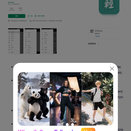
Méthode gratuite : application gratuite, intègre une fonction de
recherche de sources de livres en ligne, aucun coût pour les livres.
Publicités et paywall : la version gratuite affiche une petite
bannière publicitaire en bas de l'application, et des publicités
plein écran apparaissent occasionnellement lors du changement
de fonction. Aucun paywall, les utilisateurs peuvent payer environ
60 à 100 NT$ pour supprimer définitivement les publicités.
Positionnement du contenu : romans d'amour, fantasy de
cultivation immortelle, BL, littérature populaire en ligne.
Limitations d'utilisation réelle : actuellement uniquement
compatible avec Android, non téléchargeable depuis l'App Store