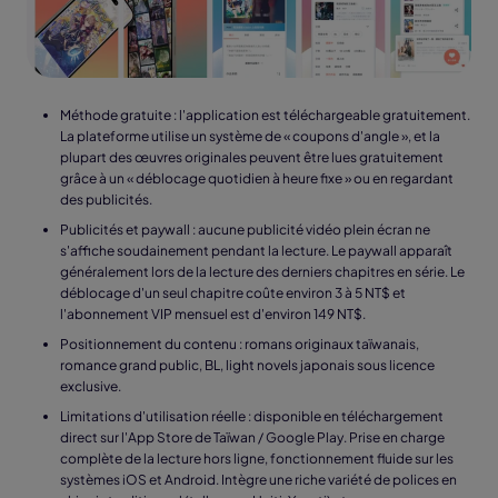
Méthode gratuite : l'application est téléchargeable gratuitement.
La plateforme utilise un système de « coupons d'angle », et la
plupart des œuvres originales peuvent être lues gratuitement
grâce à un « déblocage quotidien à heure fixe » ou en regardant
des publicités.
Publicités et paywall : aucune publicité vidéo plein écran ne
s'affiche soudainement pendant la lecture. Le paywall apparaît
généralement lors de la lecture des derniers chapitres en série. Le
déblocage d'un seul chapitre coûte environ 3 à 5 NT$ et
l'abonnement VIP mensuel est d'environ 149 NT$.
Positionnement du contenu : romans originaux taïwanais,
romance grand public, BL, light novels japonais sous licence
exclusive.
Limitations d'utilisation réelle : disponible en téléchargement
direct sur l'App Store de Taïwan / Google Play. Prise en charge
complète de la lecture hors ligne, fonctionnement fluide sur les
systèmes iOS et Android. Intègre une riche variété de polices en