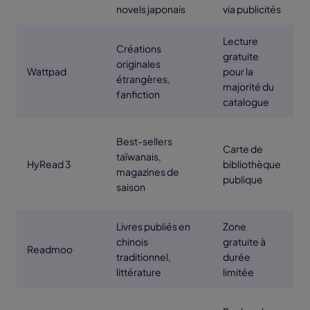
novels japonais
via publicités
Lecture
Créations
M
gratuite
originales
(
Wattpad
pour la
étrangères,
e
majorité du
fanfiction
c
catalogue
Best-sellers
Carte de
taïwanais,
HyRead 3
bibliothèque
Z
magazines de
publique
saison
Livres publiés en
Zone
chinois
gratuite à
Readmoo
Z
traditionnel,
durée
littérature
limitée