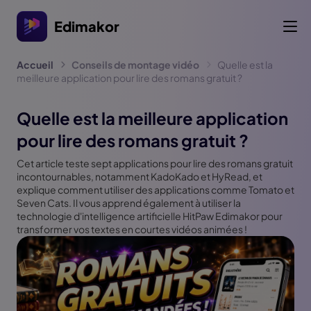
Edimakor
Accueil
Conseils de montage vidéo
Quelle est la
meilleure application pour lire des romans gratuit ?
Quelle est la meilleure application
pour lire des romans gratuit ?
Cet article teste sept applications pour lire des romans gratuit
incontournables, notamment KadoKado et HyRead, et
explique comment utiliser des applications comme Tomato et
Seven Cats. Il vous apprend également à utiliser la
technologie d'intelligence artificielle HitPaw Edimakor pour
transformer vos textes en courtes vidéos animées !