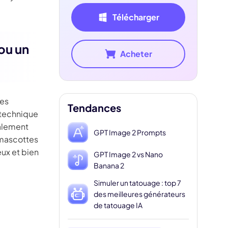
Télécharger
ou un
Acheter
des
Tendances
 technique
galement
GPT Image 2 Prompts
 mascottes
eux et bien
GPT Image 2 vs Nano
Banana 2
Simuler un tatouage : top 7
des meilleures générateurs
de tatouage IA