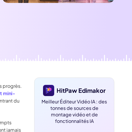
dition de texte IA
ube officielle
Détection du
silence
s progrès.
HitPaw Edimakor
et mini-
ntrant du
Meilleur Éditeur Vidéo IA : des
tonnes de sources de
montage vidéo et de
fonctionnalités IA
rompts
ont jamais