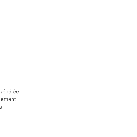
e générée
idement
s