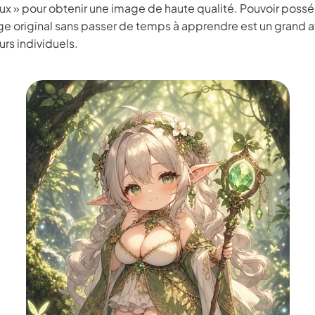
ux » pour obtenir une image de haute qualité. Pouvoir possé
 3.0 sur Edimakor
Hot
e original sans passer de temps à apprendre est un grand a
urs individuels.
z n'importe quelle photo en une
Vidéo de danse IA
avec du 
ent.
Essayez Main