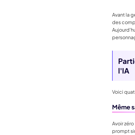
Avant la g
des compét
Aujourd'hu
personna
Part
l'IA
Voici qua
Même sa
Avoir zéro
prompt si