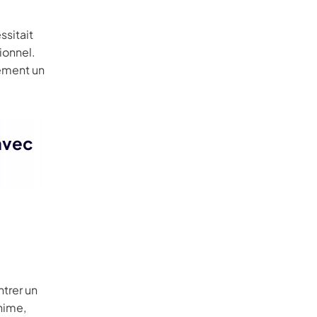
ssitait
ionnel.
lement un
 avec
ntrer un
nime,