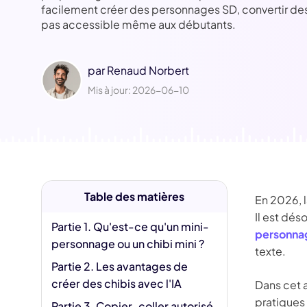
Jésus IA
facilement créer des personnages SD, convertir des 
Supp
pas accessible même aux débutants.
Fili
par
Renaud Norbert
Mis à jour: 2026-06-10
Table des matières
En 2026, l
Il est dé
Partie 1. Qu'est-ce qu'un mini-
personnag
personnage ou un chibi mini ?
texte.
Partie 2. Les avantages de
créer des chibis avec l'IA
Dans cet a
pratiques 
Partie 3. Copier-coller autorisé