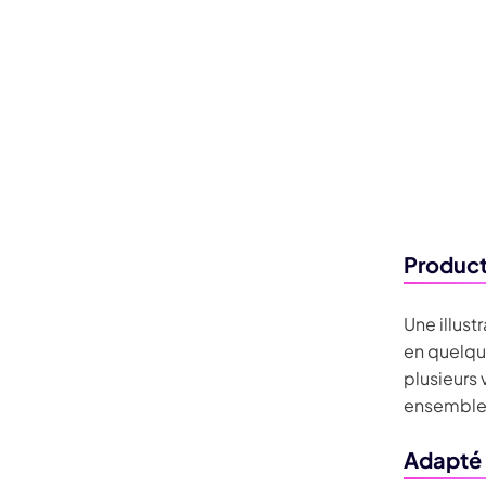
Product
Une illust
en quelque
plusieurs 
ensembles
Adapté 