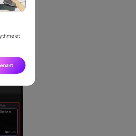
Seedance 2.0 est dispo
ez “
rythme et
Transformez vos idées en vidéos IA de qualit
Audio
mouvements multi-plans fluides, des personna
tenant