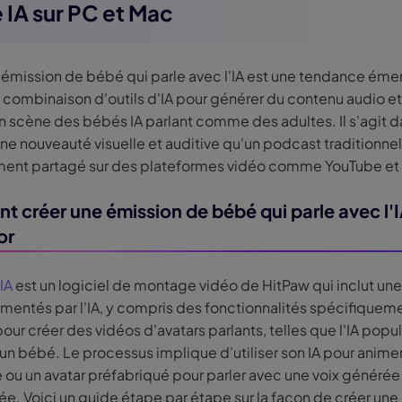
e IA sur PC et Mac
 émission de bébé qui parle avec l'IA est une tendance éme
e combinaison d'outils d'IA pour générer du contenu audio e
n scène des bébés IA parlant comme des adultes. Il s'agit 
ne nouveauté visuelle et auditive qu'un podcast traditionnel, 
ent partagé sur des plateformes vidéo comme YouTube et 
 créer une émission de bébé qui parle avec l'
or
 IA
est un logiciel de montage vidéo de HitPaw qui inclut une
limentés par l'IA, y compris des fonctionnalités spécifiquem
ur créer des vidéos d'avatars parlants, telles que l'IA popul
r un bébé. Le processus implique d'utiliser son IA pour anime
 ou un avatar préfabriqué pour parler avec une voix générée
e. Voici un guide étape par étape sur la façon de créer une