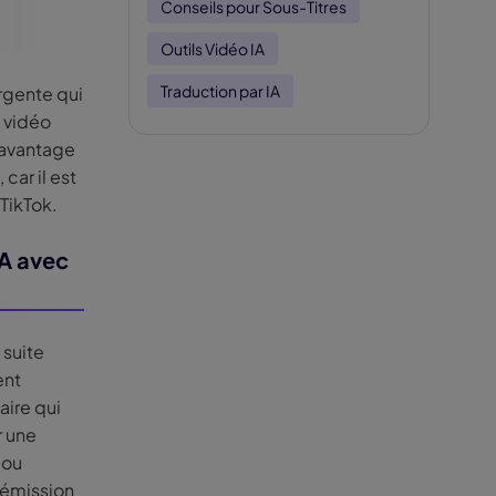
Conseils pour Sous-Titres
Outils Vidéo IA
Traduction par IA
rgente qui
t vidéo
davantage
car il est
TikTok.
IA avec
 suite
ent
aire qui
r une
 ou
 émission