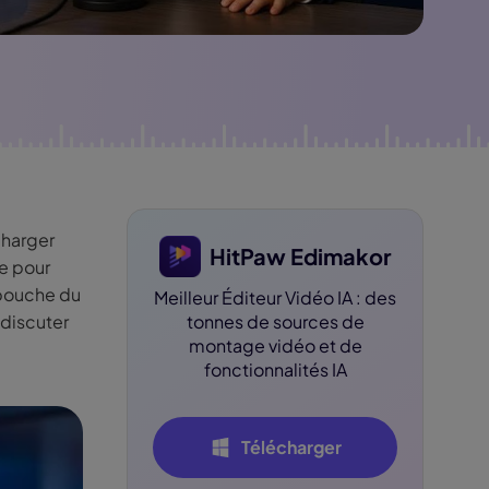
dition de texte IA
ube officielle
Détection du
silence
charger
HitPaw Edimakor
se pour
 bouche du
Meilleur Éditeur Vidéo IA : des
 discuter
tonnes de sources de
montage vidéo et de
fonctionnalités IA
Télécharger