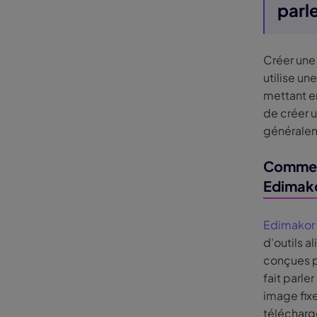
parl
Créer une
utilise un
mettant e
de créer u
généralem
Comment
Edimak
Edimakor
d'outils a
conçues po
fait parle
image fixe
téléchargé