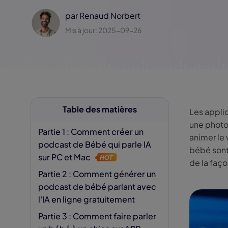
Jésus IA
Supp
par
Renaud Norbert
Fili
Mis à jour: 2025-09-26
Table des matières
Les appli
une photo 
Partie 1 : Comment créer un
animer le
podcast de Bébé qui parle IA
bébé sont 
sur PC et Mac
de la faço
Partie 2 : Comment générer un
podcast de bébé parlant avec
l'IA en ligne gratuitement
Partie 3 : Comment faire parler