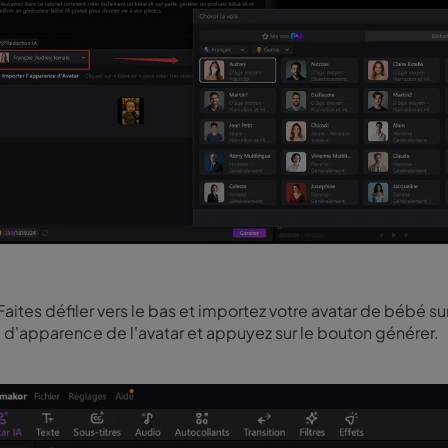
Faites défiler vers le bas et importez votre avatar de bébé su
e d'apparence de l'avatar et appuyez sur le bouton générer.