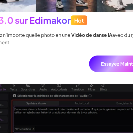
Télécharger
Essai Gratuit
 3.0 sur Edimakor
Hot
ancez le logiciel Edimakor sur votre ordinateur et sélectionn
 .
z n'importe quelle photo en une
Vidéo de danse IA
avec du 
Sélectionnez “Faire Photo Parler” et choisissez la méthode "
ent.
Importez votre audio ou saisir le contenu.
Essayez Main