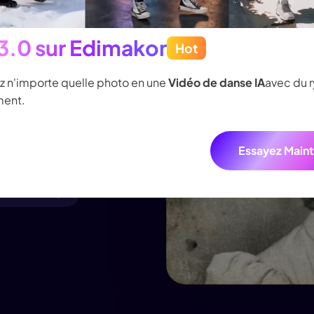
r les vieilles
Avant
nce 2.0 est disponible
Hot
z vos idées en vidéos IA de qualité cinématographique ave
econdes avec Edimakor AI
 multi-plans fluides, des personnages cohérents et un son 
 ou endommagées, améliorez
os en noir et blanc pour
Essayez Main
 photos N&B