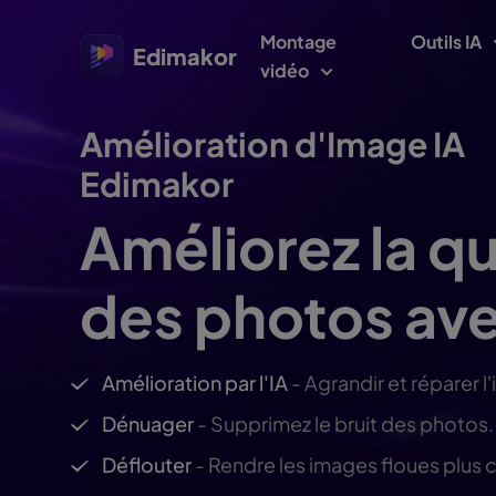
Montage
Outils IA
Edimakor
vidéo
Amélioration d'Image IA
Plateforme
Vidéo/
Edimakor
Veo 3 Vi
Interaction Al
Avat
Améliorez la qu
Montage vidéo Windows
Explorer toutes les fonctionnalités
Générat
IA
Montage vidéo IA tout-en-un sur Windows 11/10
Imag
avec de nombreux actifs multimédias.
Créateurs vidéo
des photos av
Générate
Phot
Générat
Montage vidéo Mac
Phot
Localisation vidéo
Monde
Montage vidéo facile pour Mac avec diverses
Amélioration par l'IA
- Agrandir et réparer l
Gén
fonctionnalités IA.
Filtre de
d'Im
Dénuager
- Supprimez le bruit des photos.
Amél
Filtre Ghi
Déflouter
- Rendre les images floues plus c
Vid