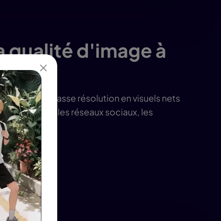
 qualité d'image à
des images basse résolution en visuels nets
c—parfait pour les réseaux sociaux, les
 web.