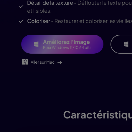
Détail de la texture
- Déflouter le texte pour
Jésus IA
Supp
et lisibles.
Fili
Coloriser
- Restaurer et coloriser les vieill
Améliorez l'image
Pour Windows 11/10 64 bits
Aller sur Mac
Caractéristiq