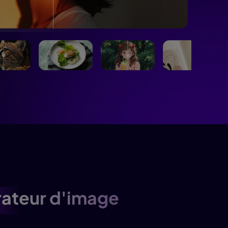
dition de texte IA
ube officielle
Détection du
silence
ateur d'image