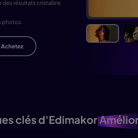
É
Chaîne YouT
 des résultats cristallins
resseur de
Effets Photo
grane
es photos.
Achetez
ues clés d'Edimakor
Amélior