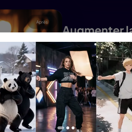
Après
Augmenter la
4K
Transformez instantanément 
et haute résolution en un cli
présentations et l'utilisation
Essayez maintenant