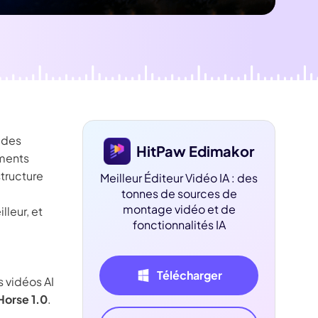
dition de texte IA
ube officielle
Détection du
silence
 des
HitPaw Edimakor
ements
tructure
Meilleur Éditeur Vidéo IA : des
tonnes de sources de
montage vidéo et de
leur, et
fonctionnalités IA
Télécharger
s vidéos AI
orse 1.0
.