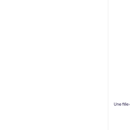
t IA
Kling
New
mporte quel mouvement:suivez les personnes ou
Transforme
mage clé nécessaire.
du mouvem
Essayez Maintenant
Une fille