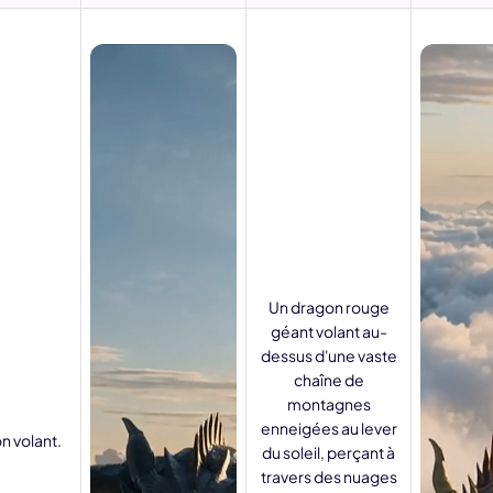
Un dragon rouge
géant volant au-
dessus d'une vaste
chaîne de
montagnes
enneigées au lever
n volant.
du soleil, perçant à
travers des nuages