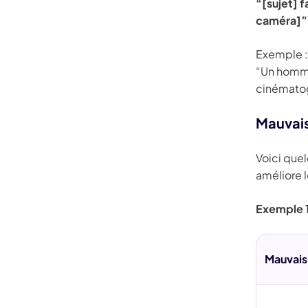
“[sujet] 
caméra]”
Exemple :
“Un homme
cinématog
Mauvais
Voici que
améliore l
Exemple 
Mauvais