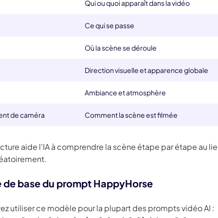
Qui ou quoi apparaît dans la vidéo
Ce qui se passe
Où la scène se déroule
Direction visuelle et apparence globale
e
Ambiance et atmosphère
nt de caméra
Comment la scène est filmée
cture aide l'IA à comprendre la scène étape par étape au li
léatoirement.
 de base du prompt HappyHorse
z utiliser ce modèle pour la plupart des prompts vidéo AI :