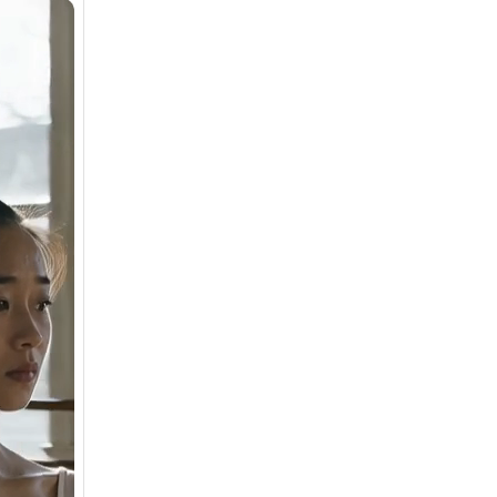
Seedance 2.0 est dispo
rythme et
Transformez vos idées en vidéos IA de qualit
mouvements multi-plans fluides, des personna
tenant