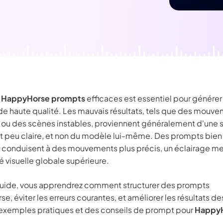
É
Chaîne YouT
resseur de
Effets Photo
grane
s
HappyHorse prompts
efficaces est essentiel pour générer
 de haute qualité. Les mauvais résultats, tels que des mouv
s ou des scènes instables, proviennent généralement d'une s
 peu claire, et non du modèle lui-même. Des prompts bien
 conduisent à des mouvements plus précis, un éclairage meil
é visuelle globale supérieure.
uide, vous apprendrez comment structurer des prompts
, éviter les erreurs courantes, et améliorer les résultats de
exemples pratiques et des conseils de prompt pour
HappyH