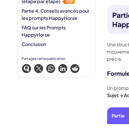
(étape par étape)
Partie 4. Conseils avancés pour
Part
les prompts HappyHorse
Happ
FAQ sur les Prompts
HappyHorse
Conclusion
Une struc
mouvements
précis.
Partagez cette publication
Formule
Un prompt
Sujet → A
Partie