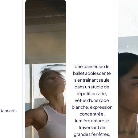
 3.0 sur Edimakor
Hot
z n'importe quelle photo en une
Vidéo de danse IA
avec du 
ent.
Essayez Main
Une danseuse de
ballet adolescente
s'entraînant seule
dans un studio de
répétition vide,
vêtue d'une robe
blanche, expression
 dansant.
concentrée,
lumière naturelle
traversant de
grandes fenêtres,