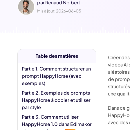
par
Renaud Norbert
Jésus IA
Supp
Mis à jour: 2026-06-05
Fili
Table des matières
Créer de
vidéos AI
Partie 1. Comment structurer un
aléatoire
prompt HappyHorse (avec
de prompt
exemples)
structurés
Partie 2. Exemples de prompts
une qualit
HappyHorse à copier et utiliser
par style
Dans ce g
HappyHorse
Partie 3. Comment utiliser
avec des 
HappyHorse 1.0 dans Edimakor