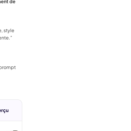
ment de
, style
ente.”
 prompt
erçu