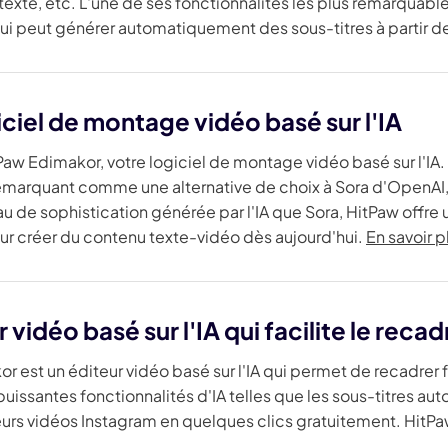
texte, etc. L'une de ses fonctionnalités les plus remarquable
 qui peut générer automatiquement des sous-titres à partir 
iciel de montage vidéo basé sur l'IA
aw Edimakor, votre logiciel de montage vidéo basé sur l'IA. 
émarquant comme une alternative de choix à Sora d'OpenAI, s
 de sophistication générée par l'IA que Sora, HitPaw offre 
our créer du contenu texte-vidéo dès aujourd'hui.
En savoir p
 vidéo basé sur l'IA qui facilite le rec
r est un éditeur vidéo basé sur l'IA qui permet de recadrer 
s puissantes fonctionnalités d'IA telles que les sous-titres 
eurs vidéos Instagram en quelques clics gratuitement. Hit