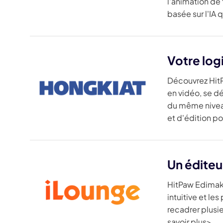
l'animation de 
basée sur l'IA
Votre log
Découvrez HitP
en vidéo, se d
du même niveau
et d'édition p
Un éditeur
HitPaw Edimako
intuitive et le
recadrer plusi
savoir plus>