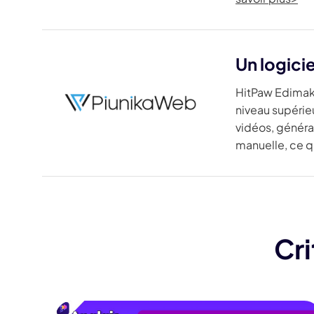
Un logici
HitPaw Edimako
niveau supérie
vidéos, généra
manuelle, ce q
Cri