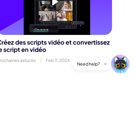
réez des scripts vidéo et convertissez
e script en vidéo
rochaines astuces
Feb 11, 2024
Need help?