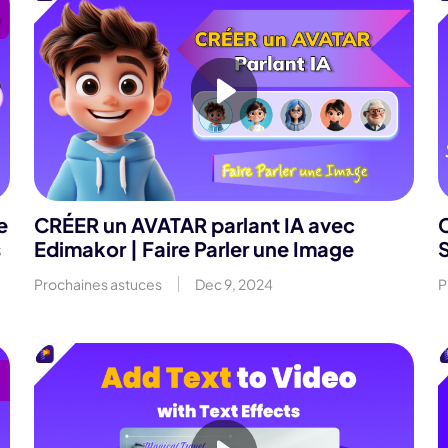
e
CRÉER un AVATAR parlant IA avec
s
Edimakor | Faire Parler une Image
S
Prochaines astuces
Dec 9, 2024
P