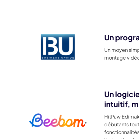
Un progra
Un moyen simpl
montage vidéo 
Un logici
intuitif,
HitPaw Edimako
débutants tout 
fonctionnalités