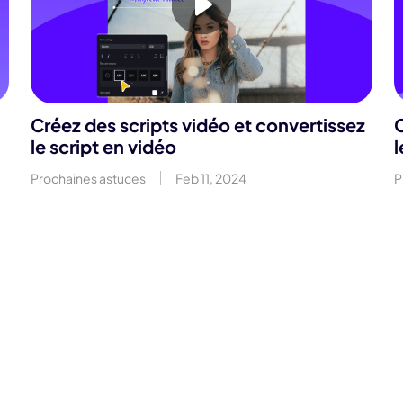
Créez des scripts vidéo et convertissez
C
le script en vidéo
l
Prochaines astuces
Feb 11, 2024
P